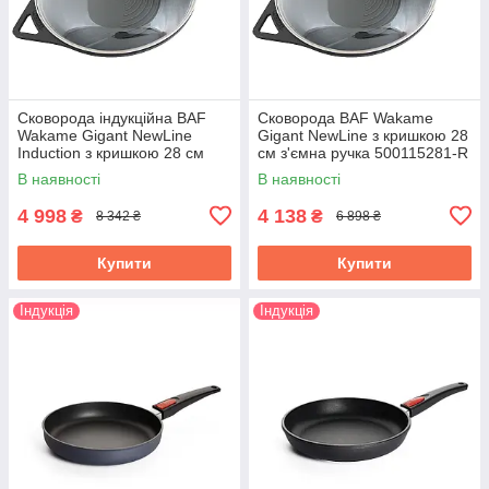
Сковорода індукційна BAF
Сковорода BAF Wakame
Wakamе Gigant NewLine
Gigant NewLine з кришкою 28
Induсtion з кришкою 28 см
см з'ємна ручка 500115281-R
з'ємна ручка 500115280- IR
В наявності
В наявності
4 998
4 138
₴
₴
8 342 ₴
6 898 ₴
Купити
Купити
Індукція
Індукція