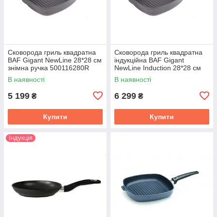
Сковорода гриль квадратна
Сковорода гриль квадратна
BAF Gigant NewLine 28*28 см
індукційна BAF Gigant
знімна ручка 500116280R
NewLine Induсtion 28*28 см
з'ємна ручка 500116280-IR
В наявності
В наявності
5 199
6 299
₴
₴
Купити
Купити
Індукція