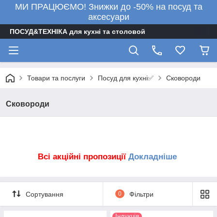
МИ ПРАЦЮЄМО! Знижки до -50% на посуд та
аксесуари
ПОСУД&ТЕХНІКА для кухні та столовой
Посуд для кухні✅
Товари та послуги
Сковороди
Сковороди
Всі акційні пропозиції
Докладніше
Сортування
0
Фільтри
Індукція