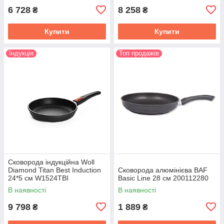
6 728
8 258
₴
₴
Купити
Купити
Індукція
Топ продажів
Сковорода індукційна Woll
Diamond Titan Best Induction
Сковорода алюмінієва BAF
24*5 см W1524TBI
Basic Line 28 см 200112280
В наявності
В наявності
9 798
1 889
₴
₴