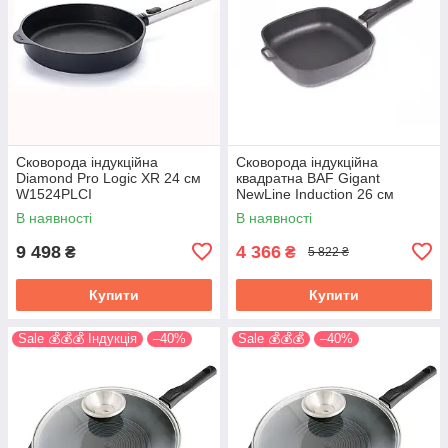
Сковорода індукційна
Сковорода індукційна
Diamond Pro Logic XR 24 см
квадратна BAF Gigant
W1524PLCI
NewLine Induction 26 см
з`ємна ручка 500114260-IR
В наявності
В наявності
9 498
4 366
₴
₴
5 822 ₴
Купити
Купити
Sale 💰💰💰 Індукція
–40%
Sale 💰💰💰
–40%