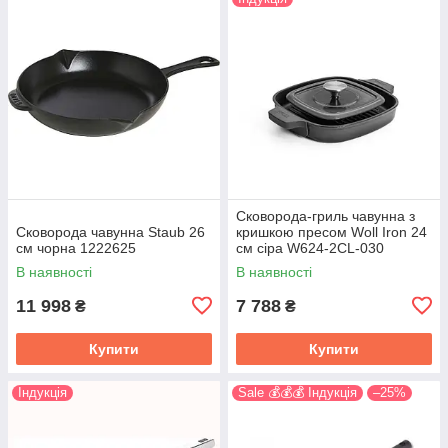
Сковорода-гриль чавунна з
Сковорода чавунна Staub 26
кришкою пресом Woll Iron 24
см чорна 1222625
см сіра W624-2CL-030
В наявності
В наявності
11 998
7 788
₴
₴
Купити
Купити
Індукція
Sale 💰💰💰 Індукція
–25%