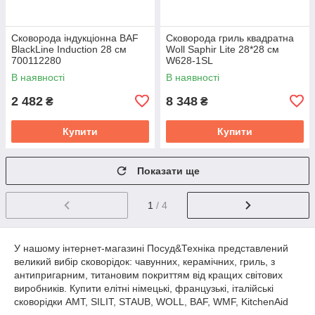
Сковорода індукціонна BAF
Сковорода гриль квадратна
BlackLine Induction 28 см
Woll Saphir Lite 28*28 см
700112280
W628-1SL
В наявності
В наявності
2 482
8 348
₴
₴
Купити
Купити
Показати ще
1
/ 4
У нашому інтернет-магазині Посуд&Техніка представлений
великий вибір сковорідок: чавунних, керамічних, гриль, з
антипригарним, титановим покриттям від кращих світових
виробників. Купити елітні німецькі, французькі, італійські
сковорідки AMT, SILIT, STAUB, WOLL, BAF, WMF, KitchenAid
відмінної якості в Харкові, Києві, Одесі, Запоріжжі, Дніпрі з