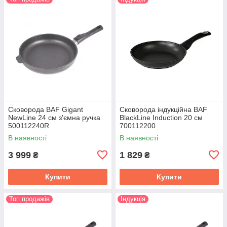
Сковорода BAF Gigant
Сковорода індукційна BAF
NewLine 24 см з'ємна ручка
BlackLine Induction 20 см
500112240R
700112200
В наявності
В наявності
3 999
1 829
₴
₴
Купити
Купити
Топ продажів
Індукція