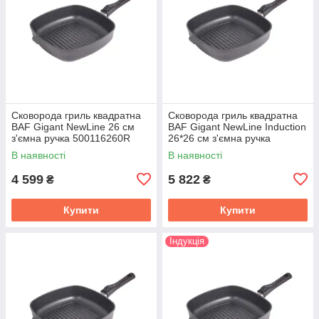
Сковорода гриль квадратна
Сковорода гриль квадратна
BAF Gigant NewLine 26 см
BAF Gigant NewLine Induсtion
з'ємна ручка 500116260R
26*26 см з'ємна ручка
500116260-IR
В наявності
В наявності
4 599
5 822
₴
₴
Купити
Купити
Індукція