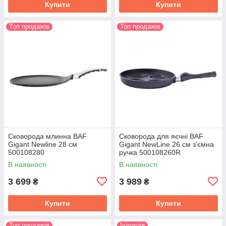
Купити
Купити
Топ продажів
Топ продажів
Сковорода млинна BAF
Сковорода для яєчні BAF
Gigant Newline 28 см
Gigant NewLine 26 см з'ємна
500108280
ручка 500108260R
В наявності
В наявності
3 699
3 989
₴
₴
Купити
Купити
Топ продажів
Індукція