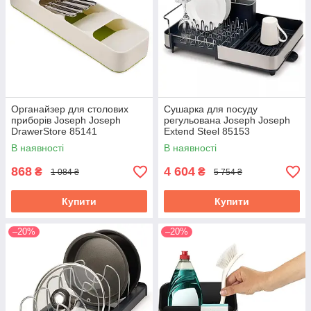
Органайзер для столових
Сушарка для посуду
приборів Joseph Joseph
регульована Joseph Joseph
DrawerStore 85141
Extend Steel 85153
В наявності
В наявності
868
4 604
₴
₴
1 084 ₴
5 754 ₴
Купити
Купити
–20%
–20%