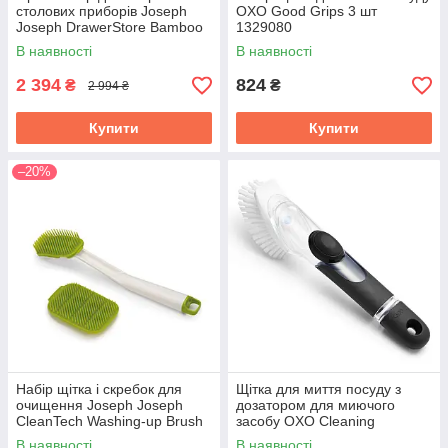
столових приборів Joseph
OXO Good Grips 3 шт
Joseph DrawerStore Bamboo
1329080
85170
В наявності
В наявності
2 394
824
₴
₴
2 994 ₴
Купити
Купити
–20%
Набір щітка і скребок для
Щітка для миття посуду з
очищення Joseph Joseph
дозатором для миючого
CleanTech Washing-up Brush
засобу OXO Cleaning
& Scrubber Set 2 предмета
Products Good Grips 1067529
В наявності
В наявності