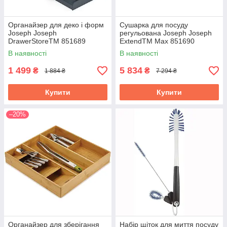
Органайзер для деко і форм
Сушарка для посуду
Joseph Joseph
регульована Joseph Joseph
DrawerStoreTM 851689
ExtendTM Max 851690
В наявності
В наявності
1 499
5 834
₴
₴
1 884 ₴
7 294 ₴
Купити
Купити
–20%
Органайзер для зберігання
Набір щіток для миття посуду