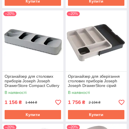
Купити
Купити
–20%
–20%
Органайзер для столових
Органайзер для зберігання
приборів Joseph Joseph
столових приборів Joseph
DrawerStore Compact Cutlery
Joseph DrawerStore сірий
Organiser 85119
85042
В наявності
В наявності
1 156
1 756
₴
₴
1 444 ₴
2 194 ₴
Купити
Купити
–20%
–20%