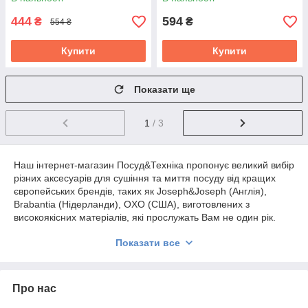
85160
444
594
₴
₴
554 ₴
Купити
Купити
Показати ще
1
/ 3
Наш інтернет-магазин Посуд&Техніка пропонує великий вибір
різних аксесуарів для сушіння та миття посуду від кращих
європейських брендів, таких як Joseph&Joseph (Англія),
Brabantia (Нідерланди), OXO (США), виготовлених з
високоякісних матеріалів, які прослужать Вам не один рік.
Купити всілякі органайзери для кухні в Києві, Харкові, Дніпрі,
Показати все
Одесі, Полтаві пропонуємо у нас з доставкою в будь-яку
точку України.
Найбільший вибір органайзерів для
Про нас
кухні