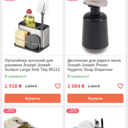
Органайзер кухонний для
Диспенсер для рідкого мила
раковини Joseph Joseph
Joseph Joseph Presto
Surface Large Sink Tidy 85112
Hygienic Soap Dispenser
85137
В наявності
В наявності
1 516
1 084
₴
₴
1 894 ₴
1 354 ₴
Купити
Купити
–20%
–20%