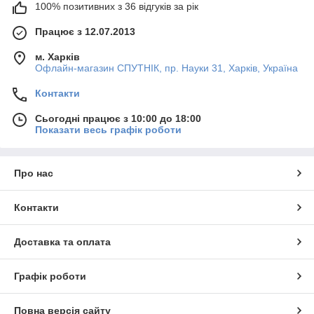
100% позитивних з 36 відгуків за рік
Наш асортимент дозволяє виконати найзаповітніші бажання
будь-якої господині в плані правильного і раціонального
Працює з 12.07.2013
використання робочого простору на кухні, а ціни приємно
Вас здивують.
м. Харків
Ми пропонуємо великий вибір зручних і стильних виробів для
Офлайн-магазин СПУТНІК, пр. Науки 31, Харків, Україна
миття і сушіння посуду, а саме:
органайзери для столових приборів і посуду;
Контакти
органайзери для раковини;
Сьогодні працює з 10:00 до 18:00
Показати весь графік роботи
підставки для кухонного приладдя;
набори сушарок для посуду;
сушарки для посуду регульовані;
Про нас
килимки-сушарки гумові;
щітки для миття посуду з дозатором для миючого
Контакти
засобу;
щітки для миття столових приборів;
Доставка та оплата
щітки для миття пляшок;
диспенсери для рідкого мила та миючих засобів
Графік роботи
настільні.
Революційні дизайнерські розробки від
Повна версія сайту