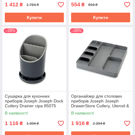
1 412
554
₴
₴
1 764 ₴
694 ₴
Купити
Купити
–20%
–20%
Сушарка для кухонних
Органайзер для столових
приборів Joseph Joseph Dock
приборів Joseph Joseph
Cutlery Drainer сіра 85075
DrawerStore Cutlery, Utensil &
Gadget Organiser 85127
В наявності
В наявності
1 116
1 916
₴
₴
1 394 ₴
2 394 ₴