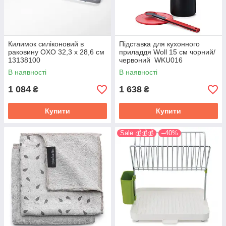
Килимок силіконовий в
Підставка для кухонного
раковину OXO 32,3 x 28,6 см
приладдя Woll 15 см чорний/
13138100
червоний WKU016
В наявності
В наявності
1 084
1 638
₴
₴
Купити
Купити
Sale 💰💰💰
–40%