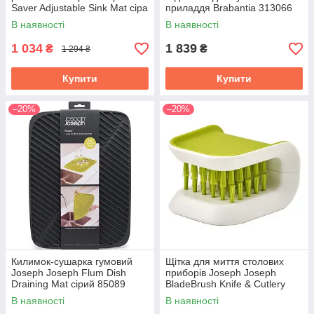
Saver Adjustable Sink Mat сіра
приладдя Brabantia 313066
85037
В наявності
В наявності
1 034
1 839
₴
₴
1 294 ₴
Купити
Купити
–20%
–20%
Килимок-сушарка гумовий
Щітка для миття столових
Joseph Joseph Flum Dish
приборів Joseph Joseph
Draining Mat сірий 85089
BladeBrush Knife & Cutlery
Cleaning Brush зелена 85105
В наявності
В наявності