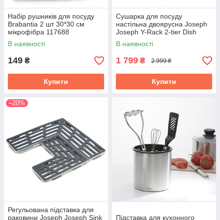
Набір рушників для посуду
Сушарка для посуду
Brabantia 2 шт 30*30 см
настільна двоярусна Joseph
мікрофібра 117688
Joseph Y-Rack 2-tier Dish
Rack біла 85083
В наявності
В наявності
149
1 799
₴
₴
2 999 ₴
Купити
Купити
–20%
Регульована підставка для
раковини Joseph Joseph Sink
Підставка для кухонного