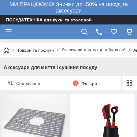
МИ ПРАЦЮЄМО! Знижки до -50% на посуд та
аксесуари
ПОСУД&ТЕХНІКА для кухні та столовой
Аксесуари для кухні та їдальні⚡
Товари та послуги
А
Аксесуари для миття і сушіння посуду
Сортування
0
Фільтри