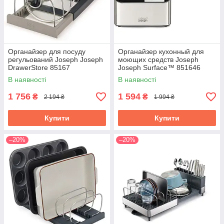
Органайзер для посуду
Органайзер кухонный для
регульований Joseph Joseph
моющих средств Joseph
DrawerStore 85167
Joseph Surface™ 851646
В наявності
В наявності
1 756
1 594
₴
₴
2 194 ₴
1 994 ₴
Купити
Купити
–20%
–20%