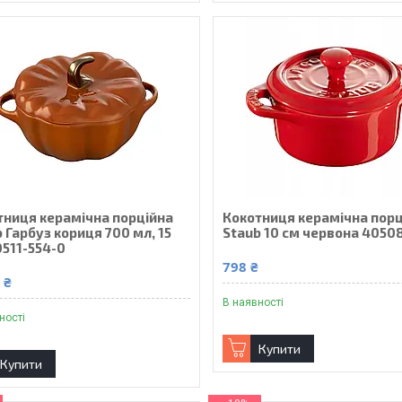
тниця керамічна порційна
Кокотниця керамічна порц
 Гарбуз кориця 700 мл, 15
Staub 10 см червона 4050
0511-554-0
798 ₴
 ₴
В наявності
ності
Купити
Купити