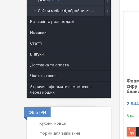
Сейфи меблеві, збройові📌
7
Всі акції та розпродажі
Новинки
Статті
Відгуки
Доставка та оплата
Часті питання
Форм
сиру 
5 причин оформити замовлення
блак
через кошик
2 844
ФІЛЬТРИ
В наяв
Кухонні ковші
Форми для випікання