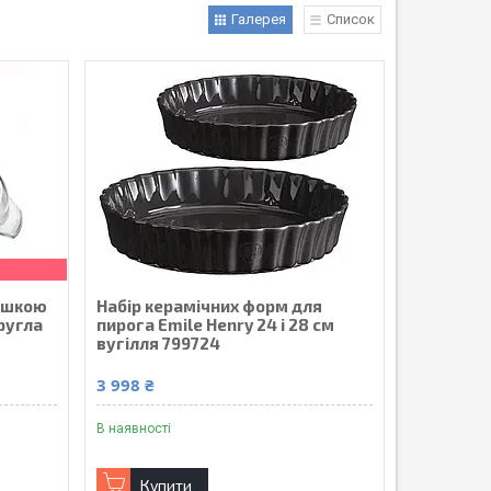
Галерея
Список
ришкою
Набір керамічних форм для
кругла
пирога Emile Henry 24 і 28 см
вугілля 799724
3 998 ₴
В наявності
Купити