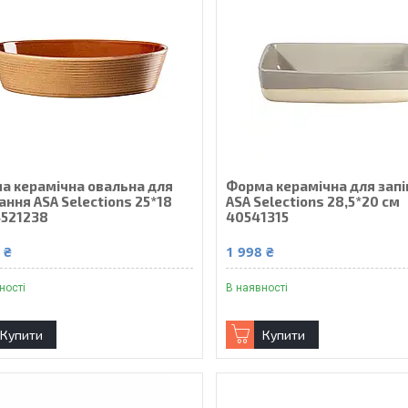
а керамічна овальна для
Форма керамічна для запі
ання ASA Selections 25*18
ASA Selections 28,5*20 см
4521238
40541315
 ₴
1 998 ₴
ності
В наявності
Купити
Купити