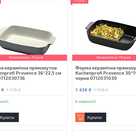
–10%
Залишилось 10 днів
Залишилось 10 днів
а керамічна прямокутна
Форма керамічна прямок
nprofi Provence 36*22,5 см
Kuchenprofi Provence 30*1
 0712030736
чорна 0712031030
 ₴
1 438 ₴
1 776 ₴
1 598 ₴
ності
В наявності
Купити
Купити