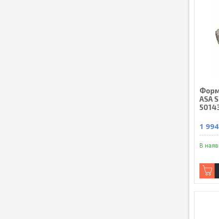
Форм
ASA S
5014
1 994
В наяв