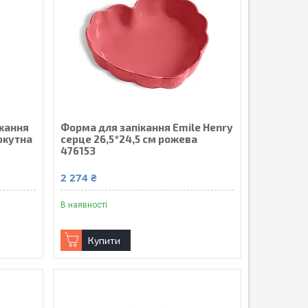
ікання
Форма для запікання Emile Henry
окутна
серце 26,5*24,5 см рожева
476153
2 274 ₴
В наявності
Купити