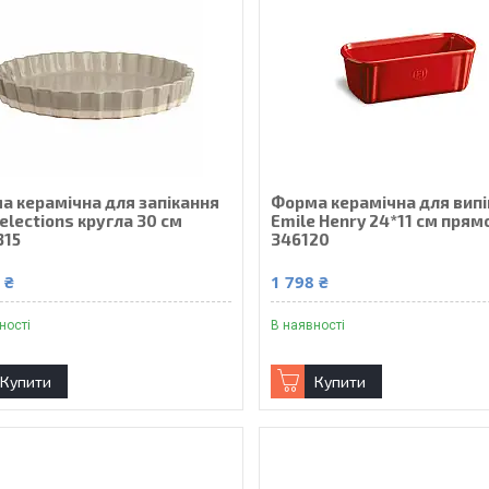
а керамічна для запікання
Форма керамічна для вип
elections кругла 30 см
Emile Henry 24*11 см прям
315
346120
 ₴
1 798 ₴
ності
В наявності
Купити
Купити