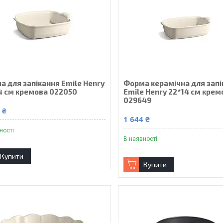
а для запікання Emile Henry
Форма керамічна для запі
4 см кремова 022050
Emile Henry 22*14 см крем
029649
 ₴
1 644 ₴
ності
В наявності
Купити
Купити