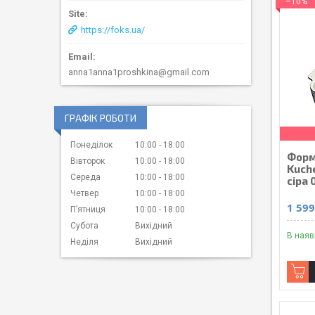
–10%
https://foks.ua/
anna1anna1proshkina@gmail.com
ГРАФІК РОБОТИ
Понеділок
10:00
18:00
Форм
Вівторок
10:00
18:00
Kuche
Середа
10:00
18:00
сіра
Четвер
10:00
18:00
1 599
Пʼятниця
10:00
18:00
Субота
Вихідний
В наяв
Неділя
Вихідний