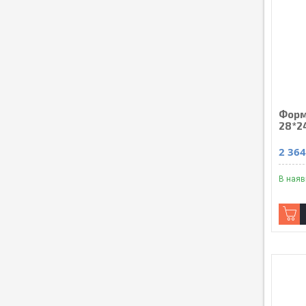
Форм
28*2
2 364
В наяв