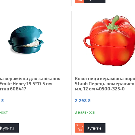
а керамічна для запікання
Кокотниця керамічна порц
Emile Henry 19.5*17.5 см
Staub Перець померанчев
итна 608417
мл, 12 см 40500-325-0
 ₴
2 298 ₴
ності
В наявності
Купити
Купити