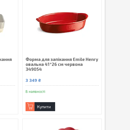
кання
Форма для запікання Emile Henry
овальна 41*26 см червона
349054
3 349 ₴
В наявності
Купити