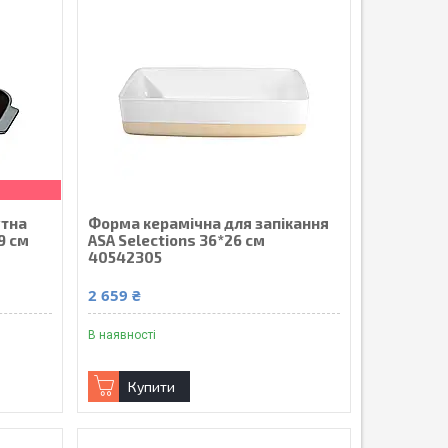
утна
Форма керамічна для запікання
9 см
ASA Selections 36*26 см
40542305
2 659 ₴
В наявності
Купити