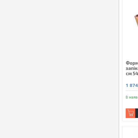
Форм
запік
см 5
1 874
В наяв