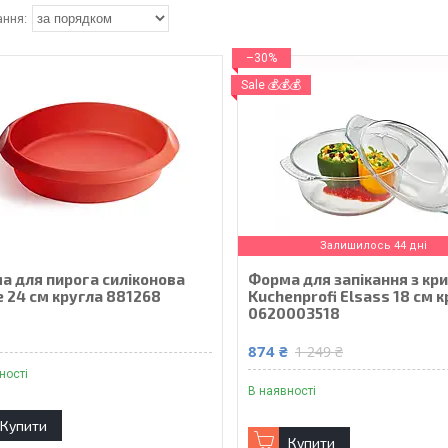
–30%
Sale 💰💰💰
Залишилось 44 дні
а для пирога силіконова
Форма для запікання з к
e 24 см кругла 881268
Kuchenprofi Elsass 18 см 
0620003518
₴
874 ₴
1 249 ₴
ності
В наявності
Купити
Купити