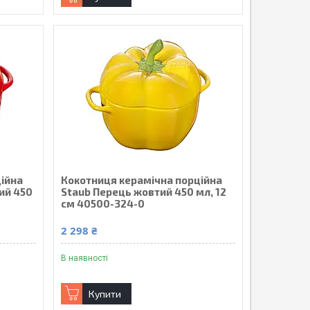
ійна
Кокотниця керамічна порційна
ий 450
Staub Перець жовтий 450 мл, 12
см 40500-324-0
2 298 ₴
В наявності
Купити