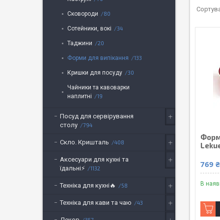
Сковороди
80
Сотейники, вокі
34
Таджини
20
Форми для випікання
133
Кришки для посуду
30
Чайники та кавоварки
наплитні
19
Посуд для сервірування
столу
794
Форм
Скло. Кришталь
408
Leku
Аксесуари для кухні та
769 
їдальні⚡
1132
В наяв
Техніка для кухні🔥
58
Техніка для кави та чаю
43
Декор
357