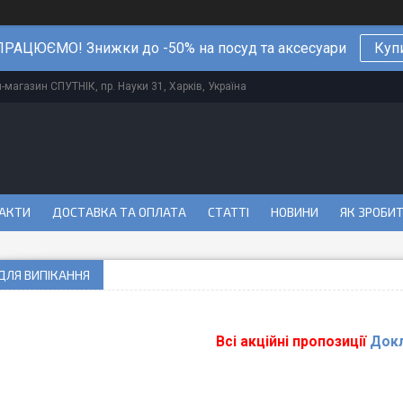
РАЦЮЄМО! Знижки до -50% на посуд та аксесуари
Куп
магазин СПУТНІК, пр. Науки 31, Харків, Україна
АКТИ
ДОСТАВКА ТА ОПЛАТА
СТАТТІ
НОВИНИ
ЯК ЗРОБИ
ДЛЯ ВИПІКАННЯ
Всі акційні пропозиції
Док