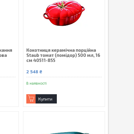
кання
Кокотниця керамічна порційна
ова
Staub томат (помідор) 500 мл, 16
см 40511-855
2 548 ₴
В наявності
Купити