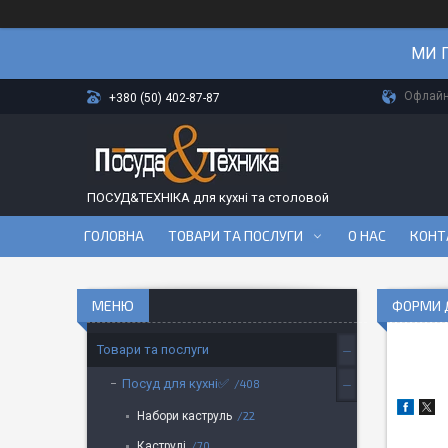
МИ П
Офлайн-
+380 (50) 402-87-87
ПОСУД&ТЕХНІКА для кухні та столовой
ГОЛОВНА
ТОВАРИ ТА ПОСЛУГИ
О НАС
КОНТ
ФОРМИ 
Товари та послуги
Посуд для кухні✅
408
Набори каструль
22
Каструлі
70