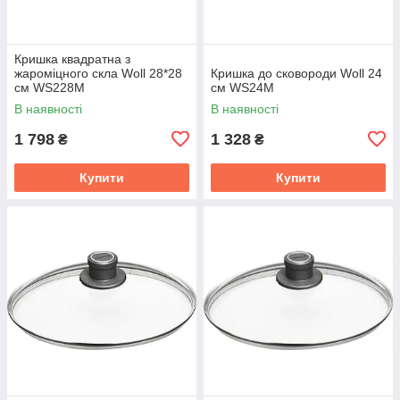
Кришка квадратна з
жароміцного скла Woll 28*28
Кришка до сковороди Woll 24
см WS228M
см WS24M
В наявності
В наявності
1 798
1 328
₴
₴
Купити
Купити