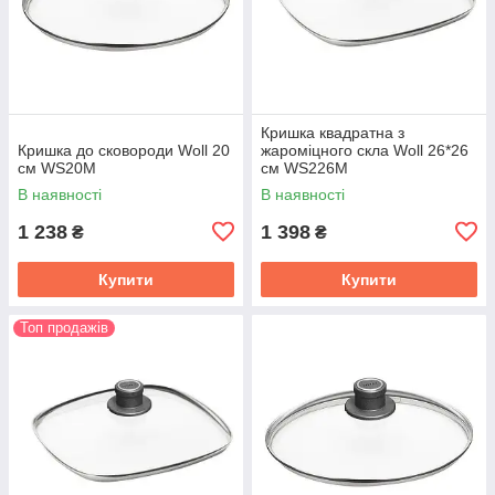
Кришка квадратна з
Кришка до сковороди Woll 20
жароміцного скла Woll 26*26
см WS20M
см WS226M
В наявності
В наявності
1 238
1 398
₴
₴
Купити
Купити
Топ продажів