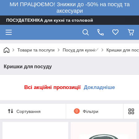
МИ ПРАЦЮЄМО! Знижки до -50% на посуд та
аксесуари
ПОСУД&ТЕХНІКА для кухні та столовой
Посуд для кухні✅
Товари та послуги
Кришки для пос
Кришки для посуду
Всі акційні пропозиції
Докладніше
Сортування
0
Фільтри