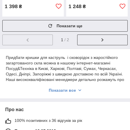
1 398
1 248
₴
₴
Показати ще
1
/ 2
Придбати кришки для каструль і сковорідок з жаростійкого
загартованого скла можна в нашому інтернет-магазині
Посуд&Техніка в Києві, Харкові, Полтаві, Сумах, Черкасах,
Одесі, Дніпрі, Запоріжжі з швидкою доставкою по всій Україні.
Наші висококваліфіковані менеджери детально розкажуть про
всі нюанси вибору кришки для сковороди або каструлі,
Показати все
допоможуть визначитися з вибором.
Кришка — це верхня частина кухонного посуду, що щільно
закриває його по всьому периметру.
Про нас
Історія виникнення кришки безпосередньо пов'язана з
історією виникнення людства і виникненням побуту.
100% позитивних з 36 відгуків за рік
Очевидно, що перші кришки для кухонного посуду та різних
ємностей стали з'являтися в один і той же час. Вони стали