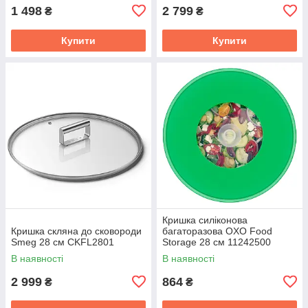
1 498
2 799
₴
₴
Купити
Купити
Кришка силіконова
Кришка скляна до сковороди
багаторазова OXO Food
Smeg 28 см CKFL2801
Storage 28 см 11242500
В наявності
В наявності
2 999
864
₴
₴