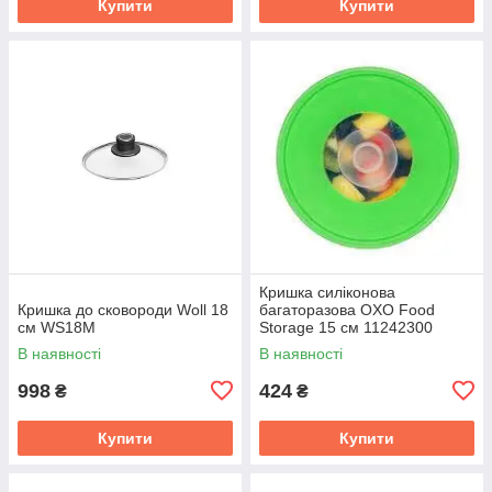
Купити
Купити
Кришка силіконова
Кришка до сковороди Woll 18
багаторазова OXO Food
см WS18M
Storage 15 см 11242300
В наявності
В наявності
998
424
₴
₴
Купити
Купити