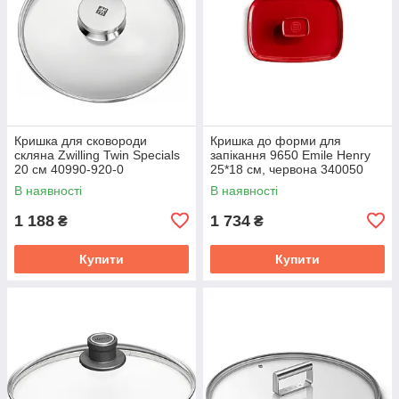
Кришка для сковороди
Кришка до форми для
скляна Zwilling Twin Specials
запікання 9650 Emile Henry
20 см 40990-920-0
25*18 см, червона 340050
В наявності
В наявності
1 188
1 734
₴
₴
Купити
Купити