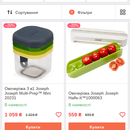
Сортування
0
Фільтри
–20%
–20%
Овочерізка 3 в1 Joseph
Joseph Multi-Prep™ Mini
Овочерізка Joseph Joseph
20231
Halfe-It™1000063
В наявності
В наявності
1 059
559
₴
₴
1 324 ₴
699 ₴
Купити
Купити