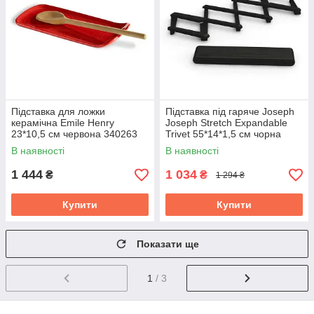
Підставка для ложки
Підставка під гаряче Joseph
керамічна Emile Henry
Joseph Stretch Expandable
23*10,5 см червона 340263
Trivet 55*14*1,5 см чорна
70033
В наявності
В наявності
1 444
1 034
₴
₴
1 294 ₴
Купити
Купити
Показати ще
1
/ 3