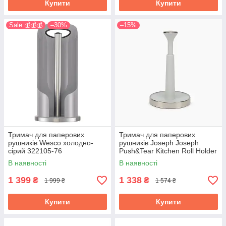
Купити
Купити
Sale 💰💰💰
–30%
–15%
Тримач для паперових
Тримач для паперових
рушників Wesco холодно-
рушників Joseph Joseph
сірий 322105-76
Push&Tear Kitchen Roll Holder
білий 851688
В наявності
В наявності
1 399
1 338
₴
₴
1 999 ₴
1 574 ₴
Купити
Купити