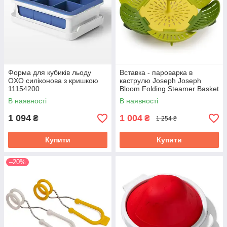
Форма для кубиків льоду
Вставка - пароварка в
OXO силіконова з кришкою
каструлю Joseph Joseph
11154200
Bloom Folding Steamer Basket
45030
В наявності
В наявності
1 094
1 004
₴
₴
1 254 ₴
Купити
Купити
–20%