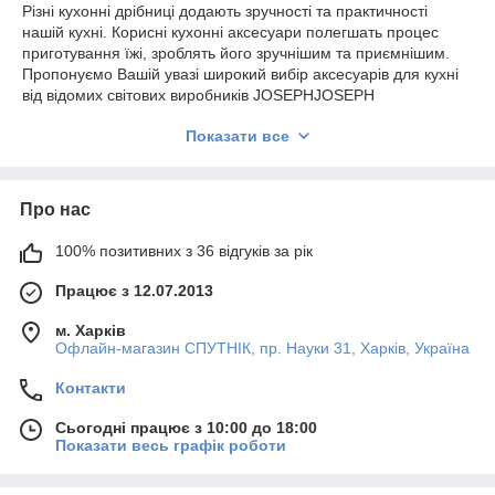
Різні кухонні дрібниці додають зручності та практичності
нашій кухні. Корисні кухонні аксесуари полегшать процес
приготування їжі, зроблять його зручнішим та приємнішим.
Пропонуємо Вашій увазі широкий вибір аксесуарів для кухні
від відомих світових виробників JOSEPHJOSEPH
(Великобританія), EMILE HENRY (Франція), SILIT
Показати все
(Німеччина), Tescoma (Чехія), Wesco (Німеччина). Підноси,
ступки, підставки для ложок, спеціальні набори для
приготування рису та спагетті, яєць пашот, ємності для
розігріву, підставки під гаряче, тримачі для паперових
Про нас
рушників, форми для льоду, кухонні таймери та багато інших
товарів виготовлені з високоякісних продуктів, пластику,
100% позитивних з 36 відгуків за рік
нержавіючої сталі. Вироби виконані в сучасному стилі, різних
кольорових рішеннях, мають оригінальний дизайн та
Працює з 12.07.2013
впишуться у будь-який кухонний інтер'єр.
м. Харків
Офлайн-магазин СПУТНІК, пр. Науки 31, Харків, Україна
Контакти
Сьогодні працює з 10:00 до 18:00
Показати весь графік роботи