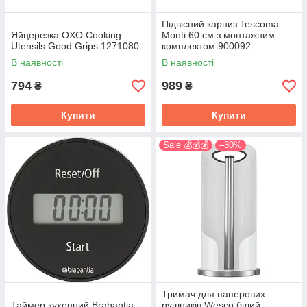
Підвісний карниз Tescoma
Яйцерезка OXO Cooking
Monti 60 см з монтажним
Utensils Good Grips 1271080
комплектом 900092
В наявності
В наявності
794
989
₴
₴
Купити
Купити
Sale 💰💰💰
–30%
Тримач для паперових
Таймер кухонний Brabantia
рушників Wesco білий