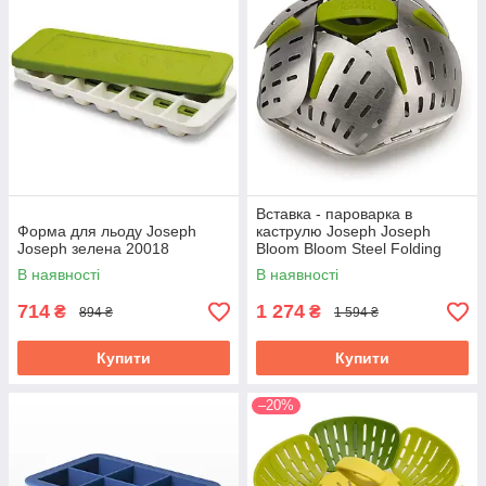
Вставка - пароварка в
Форма для льоду Joseph
каструлю Joseph Joseph
Joseph зелена 20018
Bloom Bloom Steel Folding
Steamer Basket металева
В наявності
В наявності
45033
714
1 274
₴
₴
894 ₴
1 594 ₴
Купити
Купити
–20%