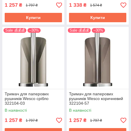
1 257
1 338
₴
₴
1 797 ₴
1 574 ₴
Купити
Купити
Sale 💰💰💰
–30%
Sale 💰💰💰
–30%
Тримач для паперових
Тримач для паперових
рушників Wesco срібло
рушників Wesco коричневий
322104-03
322104-57
В наявності
В наявності
1 257
1 257
₴
₴
1 797 ₴
1 797 ₴