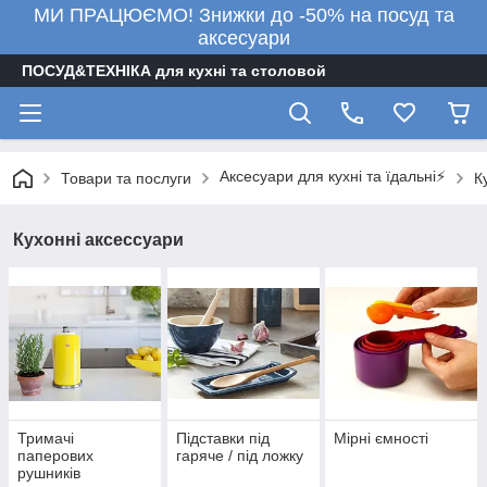
МИ ПРАЦЮЄМО! Знижки до -50% на посуд та
аксесуари
ПОСУД&ТЕХНІКА для кухні та столовой
Аксесуари для кухні та їдальні⚡
Товари та послуги
К
Кухонні аксессуари
Тримачі
Підставки під
Мірні ємності
паперових
гаряче / під ложку
рушників