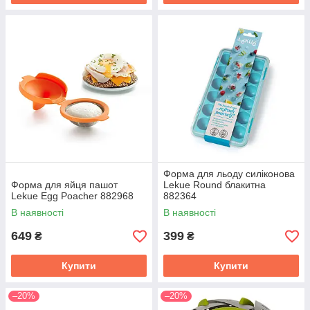
Форма для льоду силіконова
Форма для яйця пашот
Lekue Round блакитна
Lekue Egg Poacher 882968
882364
В наявності
В наявності
649
399
₴
₴
Купити
Купити
–20%
–20%