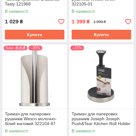
Tasty 121968
322105-01
В наявності
В наявності
1 029
1 399
₴
₴
1 999 ₴
Купити
Купити
Sale 💰💰💰
–30%
–15%
Тримач для паперових
Тримач для паперових
рушників Wesco молочно-
рушників Joseph Joseph
білий матовий 322104-87
Push&Tear Kitchen Roll Holder
чорний 85140
В наявності
В наявності