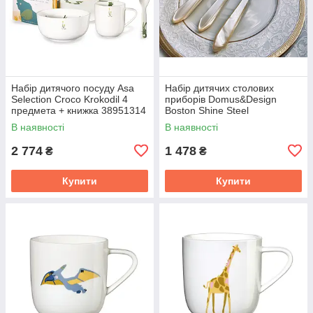
Набір дитячого посуду Asa
Набір дитячих столових
Selection Croco Krokodil 4
приборів Domus&Design
предмета + книжка 38951314
Boston Shine Steel
Champagne Pearl 3 предмета
В наявності
В наявності
CD31BOSS/CH
2 774
1 478
₴
₴
Купити
Купити