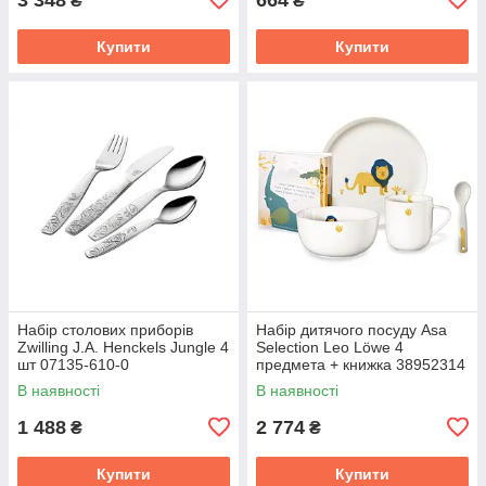
₴
₴
Купити
Купити
Набір столових приборів
Набір дитячого посуду Asa
Zwilling J.A. Henckels Jungle 4
Selection Leo Löwe 4
шт 07135-610-0
предмета + книжка 38952314
В наявності
В наявності
1 488
2 774
₴
₴
Купити
Купити