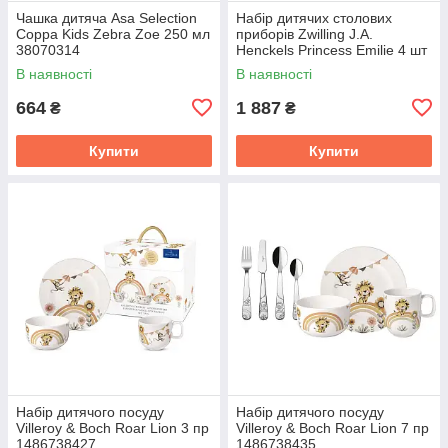
Чашка дитяча Asa Selection
Набір дитячих столових
Coppa Kids Zebra Zoe 250 мл
приборів Zwilling J.A.
38070314
Henckels Princess Emilie 4 шт
1026665 (07136-210)
В наявності
В наявності
664
1 887
₴
₴
Купити
Купити
Набір дитячого посуду
Набір дитячого посуду
Villeroy & Boch Roar Lion 3 пр
Villeroy & Boch Roar Lion 7 пр
1486738427
1486738435