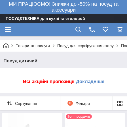
МИ ПРАЦЮЄМО! Знижки до -50% на посуд та
аксесуари
ПОСУД&ТЕХНІКА для кухні та столовой
Товари та послуги
Посуд для сервірування столу
По
Посуд дитячий
Всі акційні пропозиції
Докладніше
Сортування
0
Фільтри
Топ продажів