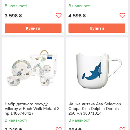
В наявності
В наявності
3 598
4 598
₴
₴
Купити
Купити
Набір дитячого посуду
Чашка дитяча Asa Selection
Villeroy & Boch Walk Elefant 3
Coppa Kids Dolphin Dennis
пр 1486748427
250 мл 38071314
В наявності
В наявності
3 348
664