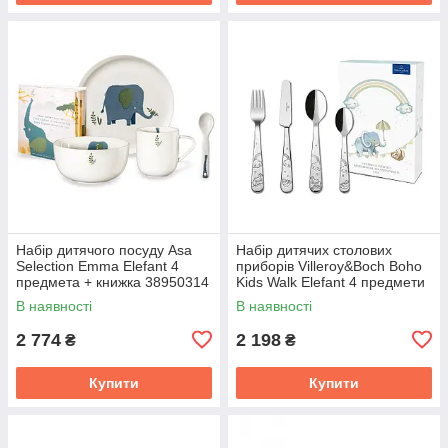
Набір дитячого посуду Asa
Набір дитячих столових
Selection Emma Elefant 4
приборів Villeroy&Boch Boho
предмета + книжка 38950314
Kids Walk Elefant 4 предмети
1265352091
В наявності
В наявності
2 774
2 198
₴
₴
Купити
Купити