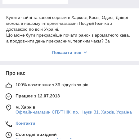
Купити чайні та кавові сервізи в Харкові, Києві, Одесі, Дніпрі
можна в нашому інтернет-магазині Посуд&Техніка з
доставкою по всій Україні.
Що може бути прекрасніше почати ранок з ароматного кава,
а продовжити день прекрасним, терпким чаєм? За
статистикою 2 мільярда людей у світі жодного дня не можуть
Показати все
прожити без цих чудодійних напоїв, а чай найпопулярніший
напій у світі після води.
Чайні та кавові сервізи в Києві, Харкові,
Про нас
Дніпропетровську, Одесі
100% позитивних з 36 відгуків за рік
Купити сервіз чайний, сервіз кавовий на 6, 12 персон
виробництва Італії, Японії, Польщі, Росії відомих світових
Працює з 12.07.2013
брендів можна в інтернет-магазині Посуд&Техніка. У нас
найбільший вибір вишуканих порцелянових сервізів в
м. Харків
наявності:
Офлайн-магазин СПУТНІК, пр. Науки 31, Харків, Україна
порцелянові сервізи;
Контакти
керамічні сервізи;
сервізи з кістяного порцеляни.
Сьогодні вихідний