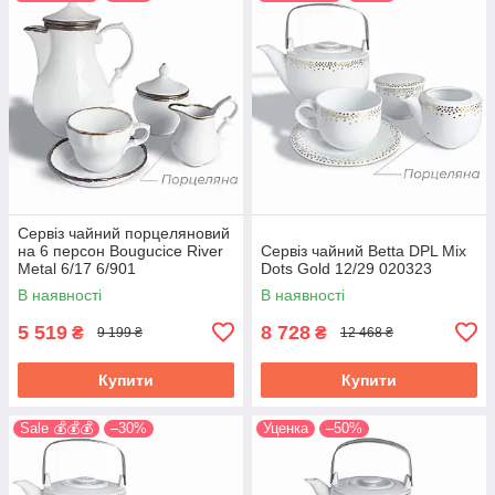
Сервіз чайний порцеляновий
на 6 персон Bougucice River
Сервіз чайний Betta DPL Mix
Metal 6/17 6/901
Dots Gold 12/29 020323
В наявності
В наявності
5 519
8 728
₴
₴
9 199 ₴
12 468 ₴
Купити
Купити
Sale 💰💰💰
–30%
Уценка
–50%