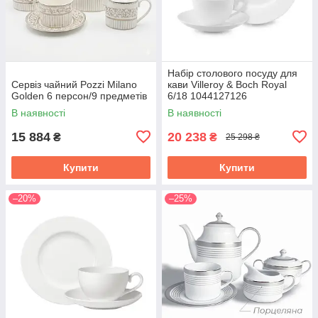
Набір столового посуду для
Сервіз чайний Pozzi Milano
кави Villeroy & Boch Royal
Golden 6 персон/9 предметів
6/18 1044127126
В наявності
В наявності
15 884
20 238
₴
₴
25 298 ₴
Купити
Купити
–20%
–25%