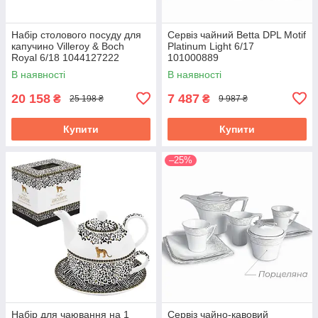
Набір столового посуду для
Сервіз чайний Betta DPL Motif
капучино Villeroy & Boch
Platinum Light 6/17
Royal 6/18 1044127222
101000889
В наявності
В наявності
20 158
7 487
₴
₴
25 198 ₴
9 987 ₴
Купити
Купити
–25%
Набір для чаювання на 1
Сервіз чайно-кавовий