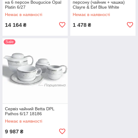
на 6 персон Bougucice Opal
персону (чайник + чашка)
Platin 6/27
Clayre & Eef Blue White
Fishes FIBTEFO
Немає в наявності
Немає в наявності
14 164
1 478
₴
₴
Sale
Сервіз чайний Betta DPL
Pathos 6/17 18186
Немає в наявності
9 987
₴