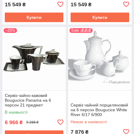
15 549
15 549
₴
₴
Купити
Купити
–25%
Sale 💰💰💰
Сервіз чайно-кавовий
Bougucice Panama на 6
персон 21 предмет
Сервіз чайний порцеляновий
на 6 персон Bougucice White
В наявності
River 6/17 6/900
6 966
Немає в наявності
₴
9 288 ₴
7 876
₴