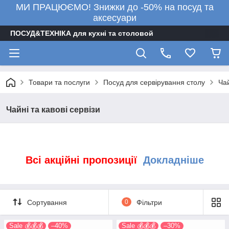
МИ ПРАЦЮЄМО! Знижки до -50% на посуд та
аксесуари
ПОСУД&ТЕХНІКА для кухні та столовой
Товари та послуги
Посуд для сервірування столу
Чай
Чайні та кавові сервізи
Всі акційні пропозиції
Докладніше
Сортування
0
Фільтри
Sale 💰💰💰
–40%
Sale 💰💰💰
–30%