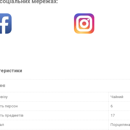
 соціальних мережах:
теристики
ВНІ
рвізу
Чайний
сть персон
6
сть предметів
17
ал
Порцелян