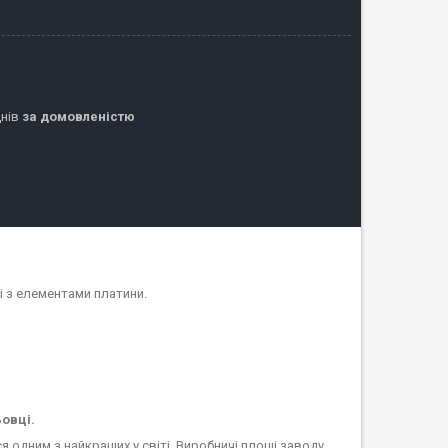
днів
за домовленістю
 з елементами платини.
овці.
 одним з найкращих у світі. Виробничі площі заводу