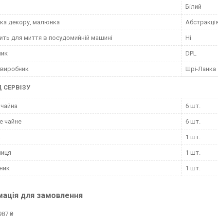
Білий
ка декору, малюнка
Абстракці
ить для миття в посудомийній машині
Ні
ник
DPL
 виробник
Шрі-Ланка
 СЕРВІЗУ
 чайна
6 шт.
е чайне
6 шт.
к
1 шт.
ниця
1 шт.
ник
1 шт.
мація для замовлення
987 ₴