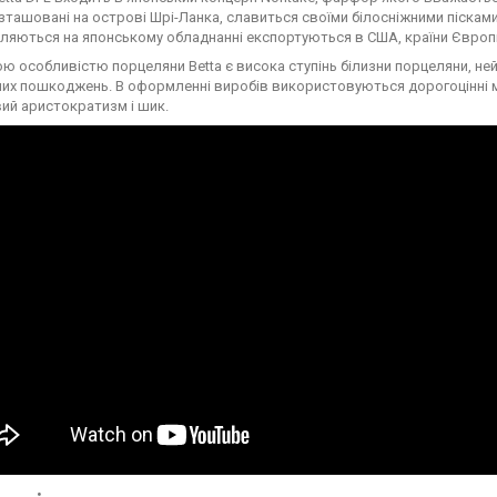
озташовані на острові Шрі-Ланка, славиться своїми білосніжними пісками
ляються на японському обладнанні експортуються в США, країни Європи 
ю особливістю порцеляни Betta є висока ступінь білизни порцеляни, нейм
них пошкоджень. В оформленні виробів використовуються дорогоцінні мет
ий аристократизм і шик.