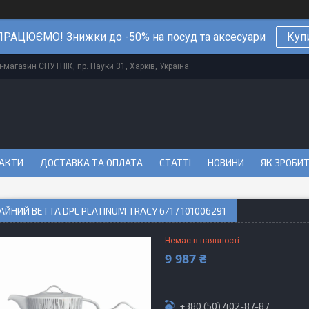
РАЦЮЄМО! Знижки до -50% на посуд та аксесуари
Куп
магазин СПУТНІК, пр. Науки 31, Харків, Україна
АКТИ
ДОСТАВКА ТА ОПЛАТА
СТАТТІ
НОВИНИ
ЯК ЗРОБИ
ЧАЙНИЙ BETTA DPL PLATINUM TRACY 6/17 101006291
Немає в наявності
9 987 ₴
+380 (50) 402-87-87