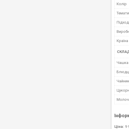
Колір
Темати
Підход
Вироб
Країна
СКЛАД
Чашка
Блюдц
Чайни
Цукор
Молоч
Інфор
Ціна:
9 