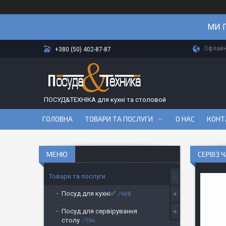
МИ П
Офлайн-
+380 (50) 402-87-87
ПОСУД&ТЕХНІКА для кухні та столовой
ГОЛОВНА
ТОВАРИ ТА ПОСЛУГИ
О НАС
КОНТ
СЕРВІЗ 
Товари та послуги
Посуд для кухні✅
408
Посуд для сервірування
столу
794