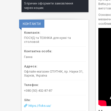
5 причин оформити замовлення
Betta р
через кошик
виготов
Основно
механіч
КОНТАКТИ
особлив
ПОСУД та ТЕХНІКА для кухні та
столовой
Ганна
Офлайн-магазин СПУТНІК, пр. Науки 31,
Харків, Україна
+380 (50) 402-87-87
https://foks.ua/