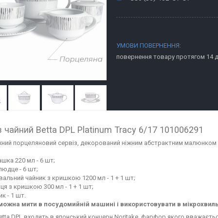
повернення товару протягом 14 
з чайний Betta DPL Platinum Tracy 6/17 101006291
жний порцеляновий сервіз, декорований ніжним абстрактним малюнком і
шка 220 мл - 6 шт;
людце - 6 шт;
альний чайник з кришкою 1200 мл - 1 + 1 шт;
ця з кришкою 300 мл - 1 + 1 шт;
к - 1 шт.
можна мити в посудомийній машині і використовувати в мікрохвиль
etta DPL входить в японський концерн Noritake, фарфор якого вважається