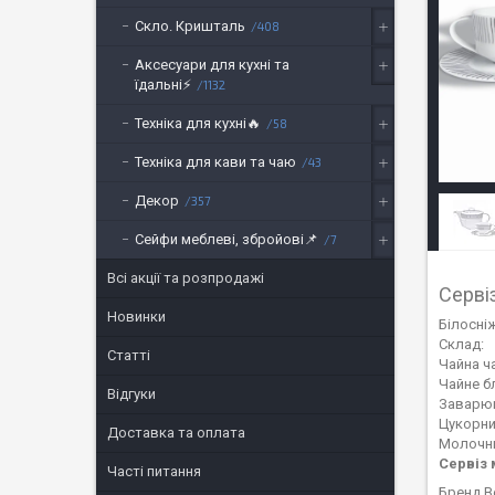
Скло. Кришталь
408
Аксесуари для кухні та
їдальні⚡
1132
Техніка для кухні🔥
58
Техніка для кави та чаю
43
Декор
357
Сейфи меблеві, збройові📌
7
Всі акції та розпродажі
Серві
Новинки
Білосні
Склад:
Статті
Чайна ча
Чайне б
Відгуки
Заварюв
Цукорни
Доставка та оплата
Молочни
Сервіз 
Часті питання
Бренд B