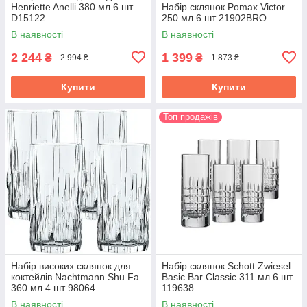
Henriette Anelli 380 мл 6 шт
Набір склянок Pomax Victor
D15122
250 мл 6 шт 21902BRO
В наявності
В наявності
2 244
1 399
₴
₴
2 994 ₴
1 873 ₴
Купити
Купити
Топ продажів
Набір високих склянок для
Набір склянок Schott Zwiesel
коктейлів Nachtmann Shu Fa
Basic Bar Classic 311 мл 6 шт
360 мл 4 шт 98064
119638
В наявності
В наявності