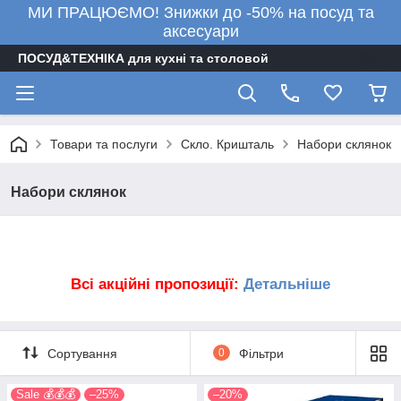
МИ ПРАЦЮЄМО! Знижки до -50% на посуд та
аксесуари
ПОСУД&ТЕХНІКА для кухні та столовой
Товари та послуги
Скло. Кришталь
Набори склянок
Набори склянок
Всі акційні пропозиції:
Детальніше
Сортування
0
Фільтри
Sale 💰💰💰
–25%
–20%