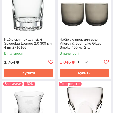
Набір склянок для віскі
Набір склянок для води
Spiegelau Lounge 2.0 309 мл
Villeroy & Boch Like Glass
4 шт 2710166
Smoke 400 мл 2 шт
1951868180
В наявності
В наявності
1 764
1 046
₴
₴
1 198 ₴
Купити
Купити
Sale 💰💰💰
–30%
Топ продажів