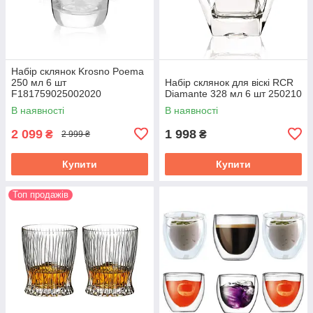
Набір склянок Krosno Poema
250 мл 6 шт
Набір склянок для віскі RCR
F181759025002020
Diamante 328 мл 6 шт 250210
В наявності
В наявності
2 099
1 998
₴
₴
2 999 ₴
Купити
Купити
Топ продажів