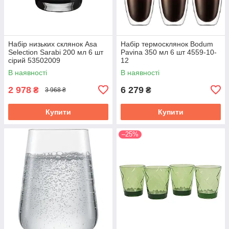
Набір низьких склянок Asa
Набір термосклянок Bodum
Selection Sarabi 200 мл 6 шт
Pavina 350 мл 6 шт 4559-10-
сірий 53502009
12
В наявності
В наявності
2 978
6 279
₴
₴
3 968 ₴
Купити
Купити
–25%