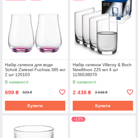
Набір склянок для води
Набір склянок Villeroy & Boch
Schott Zwiesel Fuchsia 385 мл
NewMoon 225 мл 4 шт
2 шт 120103
1136538070
В наявності
В наявності
699
2 438
₴
₴
929 ₴
3 048 ₴
Купити
Купити
–13%