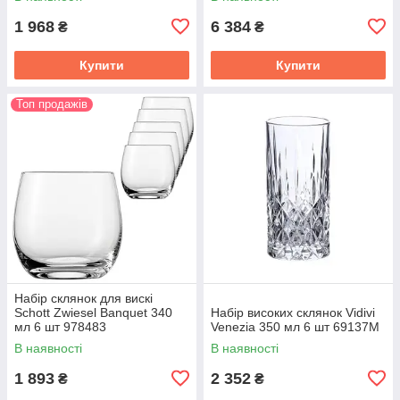
1 968
6 384
₴
₴
Купити
Купити
Топ продажів
Набір склянок для вискі
Schott Zwiesel Banquet 340
Набір високих склянок Vidivi
мл 6 шт 978483
Venezia 350 мл 6 шт 69137M
В наявності
В наявності
1 893
2 352
₴
₴