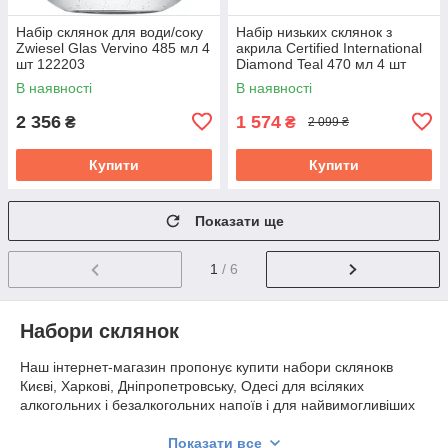
Набір склянок для води/соку
Набір низьких склянок з
Zwiesel Glas Vervino 485 мл 4
акрила Certified International
шт 122203
Diamond Teal 470 мл 4 шт
зелений 20436
В наявності
В наявності
2 356
1 574
₴
₴
2 099 ₴
Купити
Купити
Показати ще
1
/ 6
Набори склянок
Наш інтернет-магазин пропонує купити набори склянокв
Києві, Харкові, Дніпропетровську, Одесі для всіляких
алкогольних і безалкогольних напоїв і для найвимогливіших
гурманів від відомих світових брендів:
Показати все