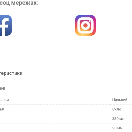
 соц мережах:
теристики
ВНІ
лянки
Низький
ал
Скло
330 мл
а
90 мм