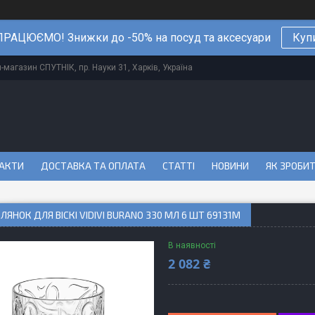
РАЦЮЄМО! Знижки до -50% на посуд та аксесуари
Куп
магазин СПУТНІК, пр. Науки 31, Харків, Україна
АКТИ
ДОСТАВКА ТА ОПЛАТА
СТАТТІ
НОВИНИ
ЯК ЗРОБИ
КЛЯНОК ДЛЯ ВІСКІ VIDIVI BURANO 330 МЛ 6 ШТ 69131M
В наявності
2 082 ₴