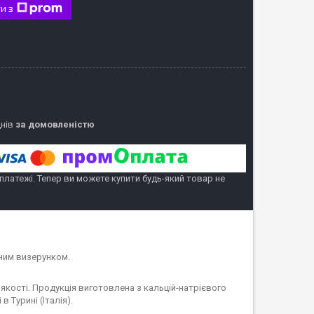
и з
днів
за домовленістю
 платежі. Тепер ви можете купити будь-який товар не
еним визерунком.
і якості. Продукція виготовлена з кальцій-натрієвого
 Турині (Італія).