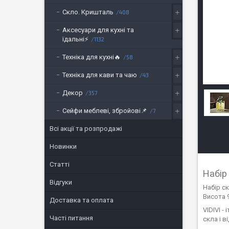
Скло. Кришталь
408
Аксесуари для кухні та
їдальні⚡
1132
Техніка для кухні🔥
58
Техніка для кави та чаю
43
Декор
357
Сейфи меблеві, збройові📌
7
Всі акції та розпродажі
Новинки
Статті
Набір
Відгуки
Набір с
Висота 9
Доставка та оплата
VIDIVI -
Часті питання
скла і в