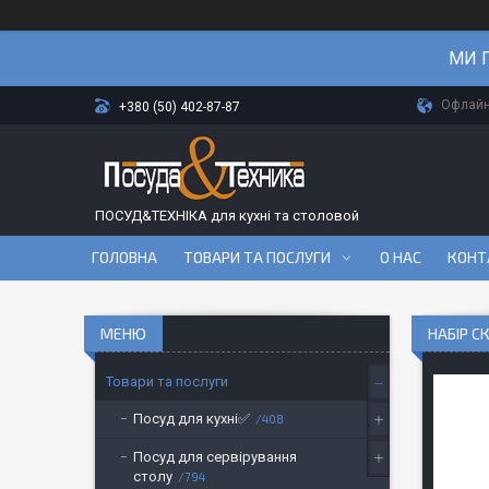
МИ П
Офлайн-
+380 (50) 402-87-87
ПОСУД&ТЕХНІКА для кухні та столовой
ГОЛОВНА
ТОВАРИ ТА ПОСЛУГИ
О НАС
КОНТ
НАБІР С
Товари та послуги
Посуд для кухні✅
408
Посуд для сервірування
столу
794