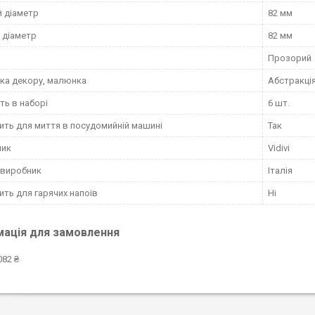
й діаметр
82 мм
 діаметр
82 мм
Прозорий
ка декору, малюнка
Абстракці
сть в наборі
6 шт.
ить для миття в посудомийній машині
Так
ник
Vidivi
 виробник
Італія
ить для гарячих напоїв
Ні
мація для замовлення
082 ₴