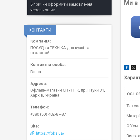
Ми в
5 причин оформити замовлення
через кошик
КОНТАКТИ
ПОСУД та ТЕХНІКА для кухні та
столовой
Ганна
Харак
Офлайн-магазин СПУТНІК, пр. Науки 31,
ОСНО
Харків, Україна
Тип ск
+380 (50) 402-87-87
Матері
Об`єм
https://foks.ua/
Висот