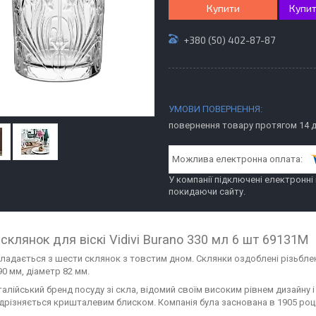
Купити
Купит
+380 (50) 402-87-87
повернення товару протягом 14 
У компанії підключені електронні
покидаючи сайту.
 склянок для віскі Vidivi Burano 330 мл 6 шт 69131M
кладається з шести склянок з товстим дном. Склянки оздоблені різьбл
0 мм, діаметр 82 мм.
 італійський бренд посуду зі скла, відомий своїм високим рівнем дизайну 
ідрізняється кришталевим блиском. Компанія була заснована в 1905 році в