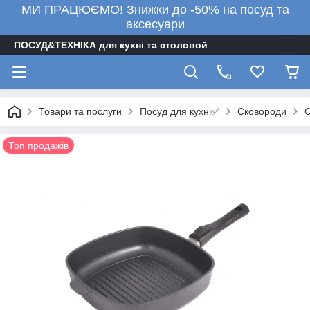
МИ ПРАЦЮЄМО! Знижки до -50% на посуд та
аксесуари
ПОСУД&ТЕХНІКА для кухні та столовой
Посуд для кухні✅
Товари та послуги
Сковороди
С
Топ продажів