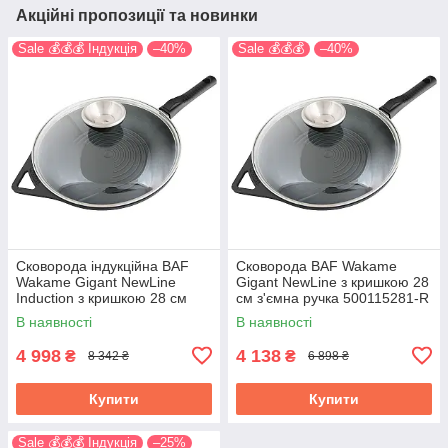
Акційні пропозиції та новинки
Sale 💰💰💰 Індукція
–40%
Sale 💰💰💰
–40%
Сковорода індукційна BAF
Сковорода BAF Wakame
Wakamе Gigant NewLine
Gigant NewLine з кришкою 28
Induсtion з кришкою 28 см
см з'ємна ручка 500115281-R
з'ємна ручка 500115280- IR
В наявності
В наявності
4 998
4 138
₴
₴
8 342 ₴
6 898 ₴
Купити
Купити
Sale 💰💰💰 Індукція
–25%