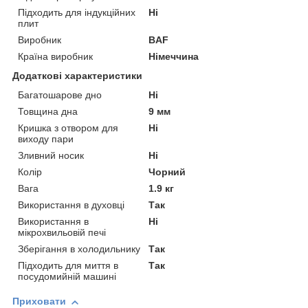
Підходить для індукційних
Ні
плит
Виробник
BAF
Країна виробник
Німеччина
Додаткові характеристики
Багатошарове дно
Ні
Товщина дна
9 мм
Кришка з отвором для
Ні
виходу пари
Зливний носик
Ні
Колір
Чорний
Вага
1.9 кг
Використання в духовці
Так
Використання в
Ні
мікрохвильовій печі
Зберігання в холодильнику
Так
Підходить для миття в
Так
посудомийній машині
Приховати