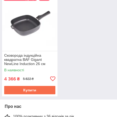
Сковорода індукційна
квадратна BAF Gigant
NewLine Induction 26 см
з`ємна ручка 500114260-IR
В наявності
4 366
₴
5 822 ₴
Купити
Про нас
100% позитивних з 36 відгуків за рік