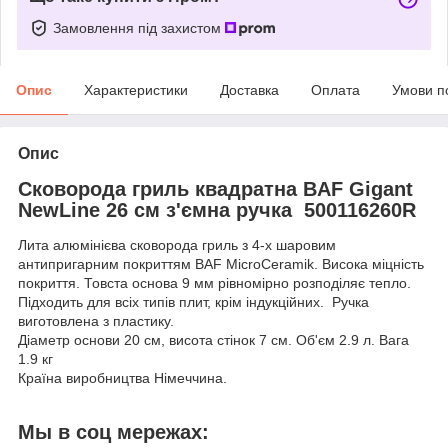
Замовлення під захистом
Опис
Характеристики
Доставка
Оплата
Умови п
Опис
Сковорода гриль квадратна BAF Gigant
NewLine 26 см з'ємна ручка 500116260R
Лита алюмінієва сковорода гриль з 4-х шаровим
антипригарним покриттям BAF MicroCeramik. Висока міцність
покриття. Товста основа 9 мм рівномірно розподіляє тепло.
Підходить для всіх типів плит, крім індукційних. Ручка
виготовлена з пластику.
Діаметр основи 20 см, висота стінок 7 см. Об'єм 2.9 л. Вага
1.9 кг
Країна виробництва Німеччина.
Мы в соц мережах: