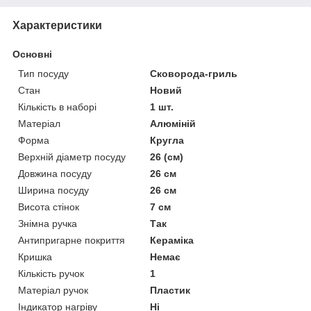
Характеристики
Основні
Тип посуду
Сковорода-гриль
Стан
Новий
Кількість в наборі
1 шт.
Матеріал
Алюміній
Форма
Кругла
Верхній діаметр посуду
26 (см)
Довжина посуду
26 см
Ширина посуду
26 см
Висота стінок
7 см
Знімна ручка
Так
Антипригарне покриття
Кераміка
Кришка
Немає
Кількість ручок
1
Матеріал ручок
Пластик
Індикатор нагріву
Ні