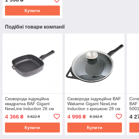
Купити
Подібні товари компанії
Сковорода індукційна
Сковорода індукційна BAF
Соте
квадратна BAF Gigant
Wakamе Gigant NewLine
BAF 
NewLine Induction 26 см
Induсtion з кришкою 28 см
500
з`ємна ручка 500114260-
з'ємна ручка 500115280-
4 366
4 998
4 2
₴
₴
5 822 ₴
8 342 ₴
IR
IR
Купити
Купити