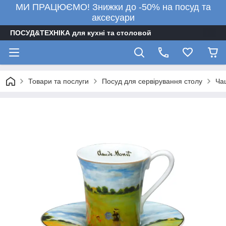
МИ ПРАЦЮЄМО! Знижки до -50% на посуд та
аксесуари
ПОСУД&ТЕХНІКА для кухні та столовой
Товари та послуги
Посуд для сервірування столу
Ча