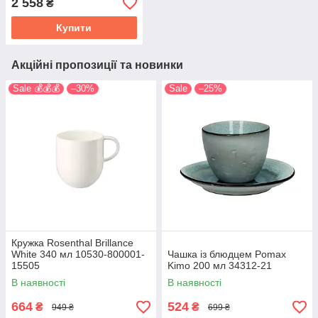
2 558
₴
Купити
Акційні пропозиції та новинки
Sale 💰💰💰
–30%
Sale
–25%
Кружка Rosenthal Brillance
White 340 мл 10530-800001-
Чашка із блюдцем Pomax
15505
Kimo 200 мл 34312-21
В наявності
В наявності
664
524
₴
₴
949 ₴
699 ₴