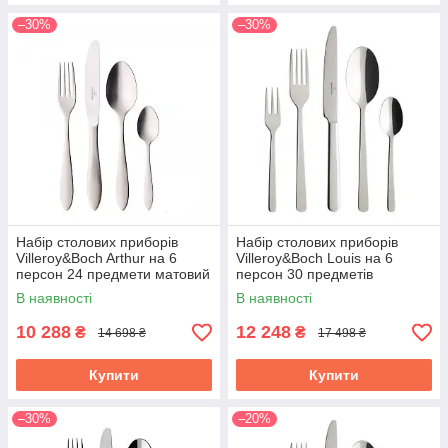
–30%
–30%
Набір столових приборів
Набір столових приборів
Villeroy&Boch Arthur на 6
Villeroy&Boch Louis на 6
персон 24 предмети матовий
персон 30 предметів
1263949037
1264089057
В наявності
В наявності
10 288
12 248
₴
₴
14 698 ₴
17 498 ₴
Купити
Купити
–30%
–20%