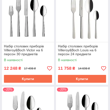
Набір столових приборів
Набір столових приборів
Villeroy&Boch Victor на 6
Villeroy&Boch Louis на 6
персон 30 предметів
персон 24 предмети
1263509057
1264089037
В наявності
В наявності
12 248
11 758
₴
₴
17 498 ₴
14 698 ₴
Купити
Купити
–20%
–20%