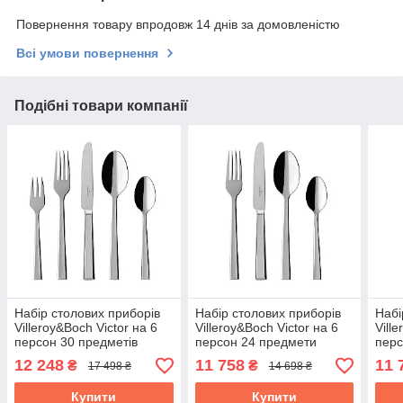
Повернення товару впродовж 14 днів за домовленістю
Всі умови повернення
Подібні товари компанії
Набір столових приборів
Набір столових приборів
Набі
Villeroy&Boch Victor на 6
Villeroy&Boch Victor на 6
Vill
персон 30 предметів
персон 24 предмети
перс
1263509057
1263509037
126
12 248
11 758
11 
₴
₴
17 498 ₴
14 698 ₴
Купити
Купити