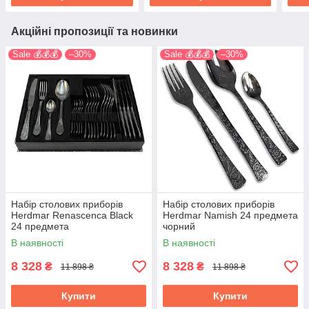
Акційні пропозиції та новинки
Sale 💰💰💰
–30%
Sale 💰💰💰
–30%
Набір столових приборів
Набір столових приборів
Herdmar Renascenca Black
Herdmar Namish 24 предмета
24 предмета
чорний
В наявності
В наявності
8 328
8 328
₴
₴
11 898 ₴
11 898 ₴
Купити
Купити