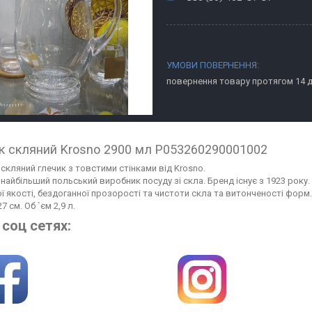
повернення товару протягом 14 
к скляний Krosno 2900 мл P053260290001002
 скляний глечик з товстими стінками від Krosno.
 найбільший польський виробник посуду зі скла. Бренд існує з 1923 року
ї якості, бездоганної прозорості та чистоти скла та витонченості форм.
27 см.
Об `єм 2,9 л.
соц сетях: