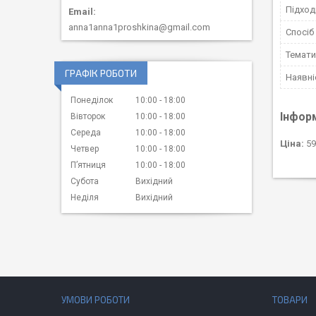
Підход
anna1anna1proshkina@gmail.com
Спосіб
Темати
ГРАФІК РОБОТИ
Наявні
Понеділок
10:00
18:00
Інфор
Вівторок
10:00
18:00
Середа
10:00
18:00
Ціна:
59
Четвер
10:00
18:00
Пʼятниця
10:00
18:00
Субота
Вихідний
Неділя
Вихідний
УМОВИ РОБОТИ
ТОВАРИ