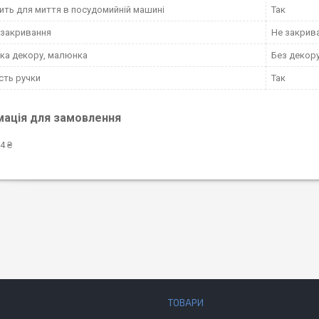
ить для миття в посудомийній машині
Так
 закривання
Не закрив
ка декору, малюнка
Без декор
сть ручки
Так
мація для замовлення
4 ₴
ТОВАРИ