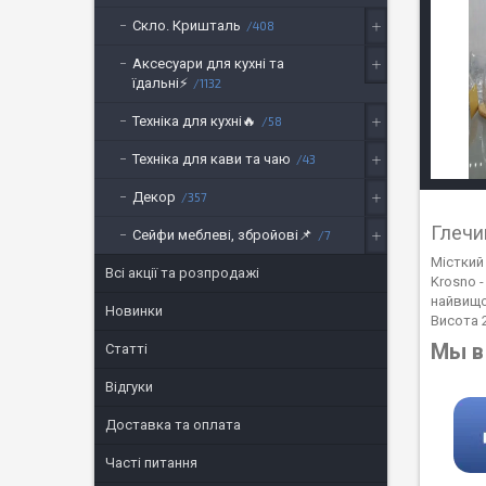
Скло. Кришталь
408
Аксесуари для кухні та
їдальні⚡
1132
Техніка для кухні🔥
58
Техніка для кави та чаю
43
Декор
357
Глечи
Сейфи меблеві, збройові📌
7
Місткий
Всі акції та розпродажі
Krosno -
найвищо
Новинки
Висота 
Мы в 
Статті
Відгуки
Доставка та оплата
Часті питання