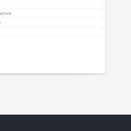
ається
у