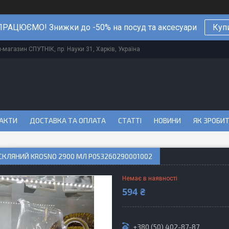
РАЦЮЄМО! Знижки до -50% на посуд та аксесуари
Куп
магазин СПУТНІК, пр. Науки 31, Харків, Україна
АКТИ
ДОСТАВКА ТА ОПЛАТА
СТАТТІ
НОВИНИ
ЯК ЗРОБИ
СКЛЯНИЙ KROSNO 2900 МЛ P053260290001002
Немає в наявності
594 ₴
+380 (50) 402-87-87