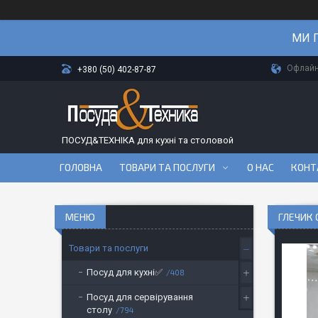
МИ П
Офлайн-
+380 (50) 402-87-87
ПОСУД&ТЕХНІКА для кухні та столовой
ГОЛОВНА
ТОВАРИ ТА ПОСЛУГИ
О НАС
КОНТ
ГЛЕЧИК 
Товари та послуги
Посуд для кухні✅
408
Посуд для сервірування
столу
794