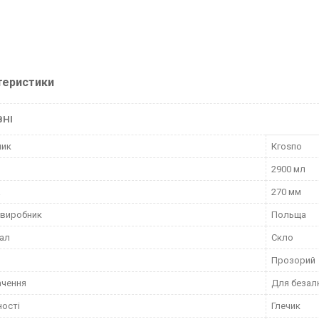
теристики
ВНІ
ник
Кгоѕпо
2900 мл
а
270 мм
 виробник
Польща
ал
Скло
Прозорий
ачення
Для безал
ності
Глечик