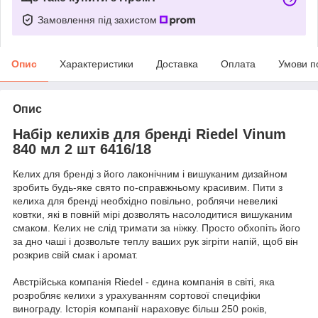
Замовлення під захистом
Опис
Характеристики
Доставка
Оплата
Умови п
Опис
Набір келихів для бренді Riedel Vinum
840 мл 2 шт 6416/18
Келих для бренді з його лаконічним і вишуканим дизайном
зробить будь-яке свято по-справжньому красивим. Пити з
келиха для бренді необхідно повільно, роблячи невеликі
ковтки, які в повній мірі дозволять насолодитися вишуканим
смаком. Келих не слід тримати за ніжку. Просто обхопіть його
за дно чаші і дозвольте теплу ваших рук зігріти напій, щоб він
розкрив свій смак і аромат.
Австрійська компанія Riedel - єдина компанія в світі, яка
розробляє келихи з урахуванням сортової специфіки
винограду. Історія компанії нараховує більш 250 років,