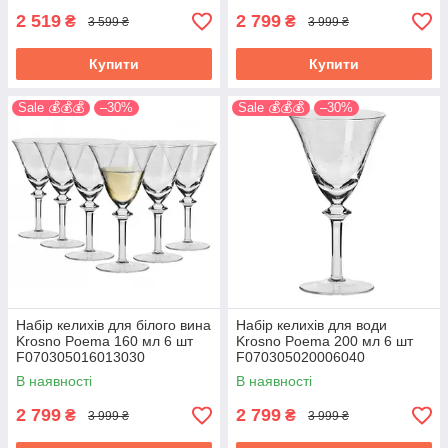
2 519
2 799
₴
₴
3 599 ₴
3 999 ₴
Купити
Купити
Sale 💰💰💰
–30%
Sale 💰💰💰
–30%
Набір келихів для білого вина
Набір келихів для води
Krosno Poema 160 мл 6 шт
Krosno Poema 200 мл 6 шт
F070305016013030
F070305020006040
В наявності
В наявності
2 799
2 799
₴
₴
3 999 ₴
3 999 ₴