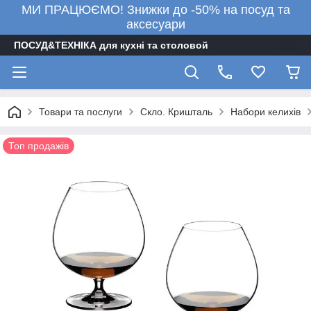
МИ ПРАЦЮЄМО! Знижки до -50% на посуд та
аксесуари
ПОСУД&ТЕХНІКА для кухні та столовой
Товари та послуги
Скло. Кришталь
Набори келихів
Топ продажів