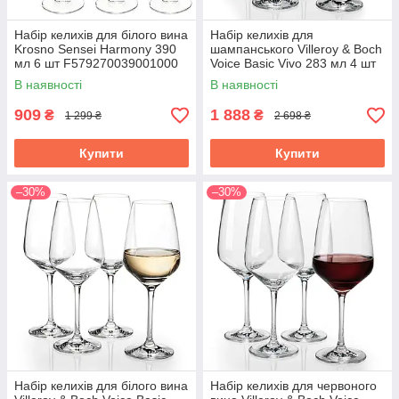
Набір келихів для білого вина
Набір келихів для
Krosno Sensei Harmony 390
шампанського Villeroy & Boch
мл 6 шт F579270039001000
Voice Basic Vivo 283 мл 4 шт
1953008130
В наявності
В наявності
909
1 888
₴
₴
1 299 ₴
2 698 ₴
Купити
Купити
–30%
–30%
Набір келихів для білого вина
Набір келихів для червоного