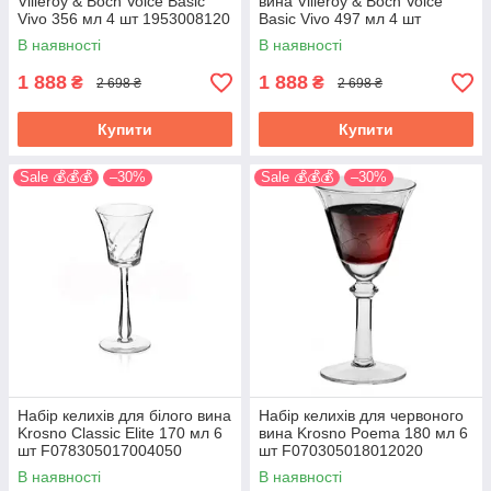
Villeroy & Boch Voice Basic
вина Villeroy & Boch Voice
Vivo 356 мл 4 шт 1953008120
Basic Vivo 497 мл 4 шт
1953008110
В наявності
В наявності
1 888
1 888
₴
₴
2 698 ₴
2 698 ₴
Купити
Купити
Sale 💰💰💰
–30%
Sale 💰💰💰
–30%
Набір келихів для білого вина
Набір келихів для червоного
Krosno Classic Elite 170 мл 6
вина Krosno Poema 180 мл 6
шт F078305017004050
шт F070305018012020
В наявності
В наявності