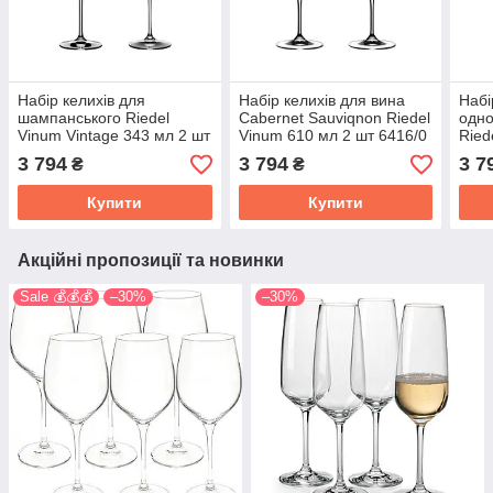
Набір келихів для
Набір келихів для вина
Набі
шампанського Riedel
Cabernet Sauviqnon Riedel
одно
Vinum Vintage 343 мл 2 шт
Vinum 610 мл 2 шт 6416/0
Ried
6416/28
6416
3 794
3 794
3 7
₴
₴
Купити
Купити
Акційні пропозиції та новинки
Sale 💰💰💰
–30%
–30%