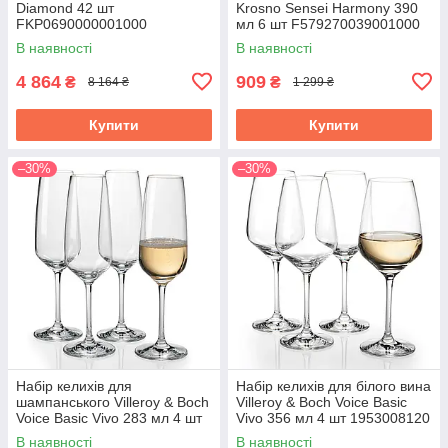
Diamond 42 шт
Krosno Sensei Harmony 390
FKP0690000001000
мл 6 шт F579270039001000
В наявності
В наявності
4 864
909
₴
₴
8 164 ₴
1 299 ₴
Купити
Купити
–30%
–30%
Набір келихів для
Набір келихів для білого вина
шампанського Villeroy & Boch
Villeroy & Boch Voice Basic
Voice Basic Vivo 283 мл 4 шт
Vivo 356 мл 4 шт 1953008120
1953008130
В наявності
В наявності