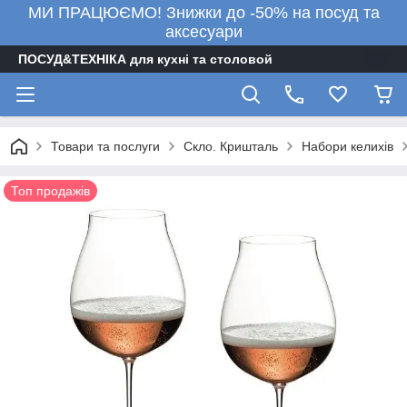
МИ ПРАЦЮЄМО! Знижки до -50% на посуд та
аксесуари
ПОСУД&ТЕХНІКА для кухні та столовой
Товари та послуги
Скло. Кришталь
Набори келихів
Топ продажів