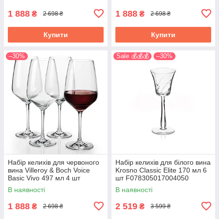
1 888
1 888
₴
₴
2 698 ₴
2 698 ₴
Купити
Купити
–30%
Sale 💰💰💰
–30%
Набір келихів для червоного
Набір келихів для білого вина
вина Villeroy & Boch Voice
Krosno Classic Elite 170 мл 6
Basic Vivo 497 мл 4 шт
шт F078305017004050
1953008110
В наявності
В наявності
1 888
2 519
₴
₴
2 698 ₴
3 599 ₴