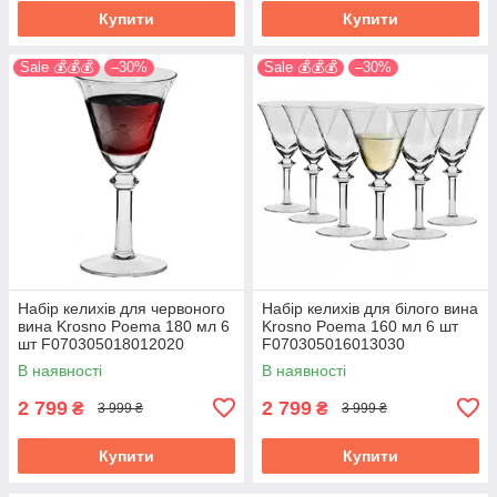
Купити
Купити
Sale 💰💰💰
–30%
Sale 💰💰💰
–30%
Набір келихів для червоного
Набір келихів для білого вина
вина Krosno Poema 180 мл 6
Krosno Poema 160 мл 6 шт
шт F070305018012020
F070305016013030
В наявності
В наявності
2 799
2 799
₴
₴
3 999 ₴
3 999 ₴
Купити
Купити