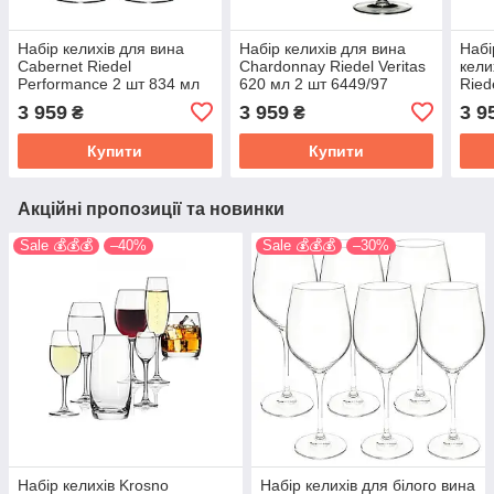
Набір келихів для вина
Набір келихів для вина
Набі
Cabernet Riedel
Chardonnay Riedel Veritas
кели
Performance 2 шт 834 мл
620 мл 2 шт 6449/97
Ried
6884/0
375 
3 959
3 959
3 9
₴
₴
Купити
Купити
Акційні пропозиції та новинки
Sale 💰💰💰
–40%
Sale 💰💰💰
–30%
Набір келихів Krosno
Набір келихів для білого вина