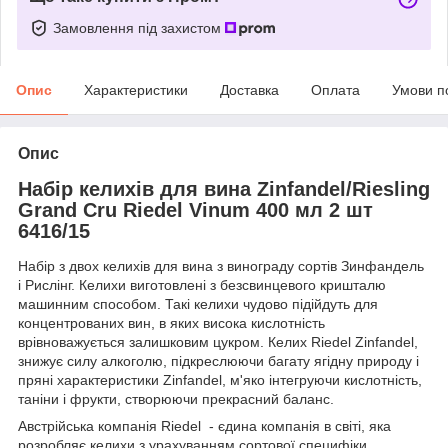
Замовлення під захистом
Опис
Характеристики
Доставка
Оплата
Умови п
Опис
Набір келихів для вина Zinfandel/Riesling
Grand Cru Riedel Vinum 400 мл 2 шт
6416/15
Набір з двох келихів для вина з винограду сортів Зинфандель
і Рислінг. Келихи виготовлені з безсвинцевого кришталю
машинним способом. Такі келихи чудово підійдуть для
концентрованих вин, в яких висока кислотність
врівноважується залишковим цукром. Келих Riedel Zinfandel,
знижує силу алкоголю, підкреслюючи багату ягідну природу і
пряні характеристики Zinfandel, м'яко інтегруючи кислотність,
таніни і фрукти, створюючи прекрасний баланс.
Австрійська компанія Riedel - єдина компанія в світі, яка
розробляє келихи з урахуванням сортової специфіки