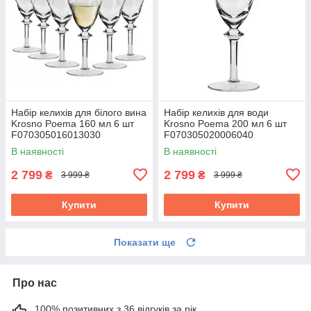
Набір келихів для білого вина
Набір келихів для води
Krosno Poema 160 мл 6 шт
Krosno Poema 200 мл 6 шт
F070305016013030
F070305020006040
В наявності
В наявності
2 799
2 799
₴
₴
3 999 ₴
3 999 ₴
Купити
Купити
Показати ще
Про нас
100% позитивних з 36 відгуків за рік