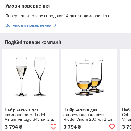
Умови повернення
Повернення товару впродовж 14 днів за домовленістю
Всі умови повернення
Подібні товари компанії
Набір келихів для
Набір келихів для
Набі
шампанського Riedel
односолодового віскі
Cabe
Vinum Vintage 343 мл 2 шт
Riedel Vinum 200 мл 2 шт
Vinu
6416/28
6416/80
3 794
3 794
3 7
₴
₴