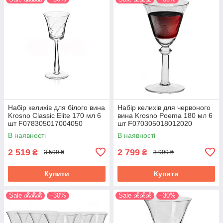
Набір келихів для білого вина
Набір келихів для червоного
Krosno Classic Elite 170 мл 6
вина Krosno Poema 180 мл 6
шт F078305017004050
шт F070305018012020
В наявності
В наявності
2 519
2 799
₴
₴
3 599 ₴
3 999 ₴
Купити
Купити
Sale 💰💰💰
–30%
Sale 💰💰💰
–30%