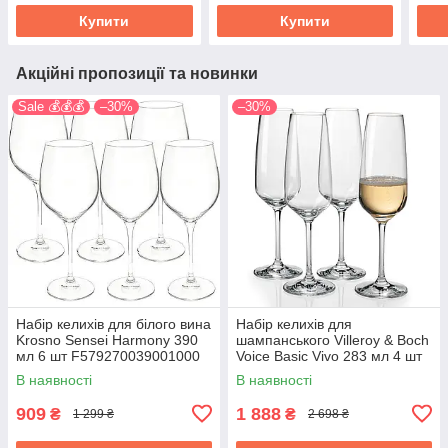
Купити
Купити
Акційні пропозиції та новинки
Sale 💰💰💰
–30%
–30%
Набір келихів для білого вина
Набір келихів для
Krosno Sensei Harmony 390
шампанського Villeroy & Boch
мл 6 шт F579270039001000
Voice Basic Vivo 283 мл 4 шт
1953008130
В наявності
В наявності
909
1 888
₴
₴
1 299 ₴
2 698 ₴