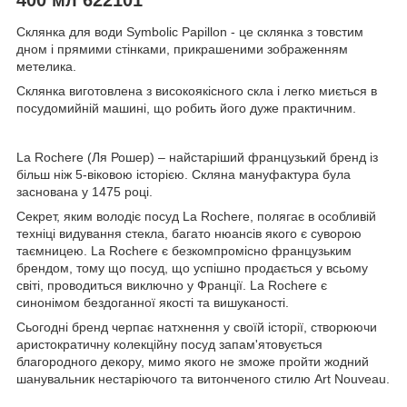
С
клянка для води Symbolic Papillon - це склянка з товстим
дном і прямими стінками, прикрашеними зображенням
метелика.
Склянка виготовлена з високоякісного скла і легко миється в
посудомийній машині, що робить його дуже практичним.
La Rochere (Ля Рошер) – найстаріший французький бренд із
більш ніж 5-віковою історією. Скляна мануфактура була
заснована у 1475 році.
Секрет, яким володіє посуд La Rochere, полягає в особливій
техніці видування стекла, багато нюансів якого є суворою
таємницею. La Rochere є безкомпромісно французьким
брендом, тому що посуд, що успішно продається у всьому
світі, проводиться виключно у Франції. La Rochere є
синонімом бездоганної якості та вишуканості.
Сьогодні бренд черпає натхнення у своїй історії, створюючи
аристократичну колекційну посуд запам'ятовується
благородного декору, мимо якого не зможе пройти жодний
шанувальник нестаріючого та витонченого стилю Аrt Nouveau.