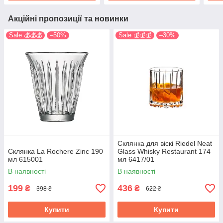
Акційні пропозиції та новинки
Sale 💰💰💰
–50%
Sale 💰💰💰
–30%
Склянка для віскі Riedel Neat
Склянка La Rochere Zinс 190
Glass Whisky Restaurant 174
мл 615001
мл 6417/01
В наявності
В наявності
199
436
₴
₴
398 ₴
622 ₴
Купити
Купити