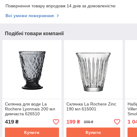
Повернення товару впродовж 14 днів за домовленістю
Всі умови повернення
Подібні товари компанії
Склянка для води La
Склянка La Rochere Zinс
Набі
Rochere Lyonnais 200 мл
190 мл 615001
Vill
димчаста 626510
Smok
195
419
199
1 0
₴
₴
398 ₴
Купити
Купити