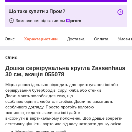
Що таке купити з Пром?
Замовлення під захистом
Опис
Характеристики
Доставка
Оплата
Умови 
Опис
Дошка сервірувальна кругла Zassenhaus
30 см, акація 055078
Міцна дошка ідеально підходить для приготування їжі або
сервірування бутербродів, сиру, хліба або стейків.
Доски мають жолобок для соку, що
особливо оцінять любителі стейків. Доски не вимагають
особливого догляду. Просто протріть вологою
тканиною, видаліть залишки їжі і дайте
висохнути
в
вертикальному положенні. Щоб довше зберегти
естетичну цінність, варто час від часу натирати дошку олією.
Матеріал: деревина акації.