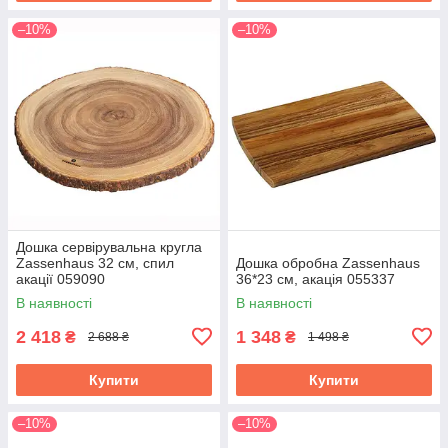
–10%
–10%
Дошка сервірувальна кругла
Zassenhaus 32 см, спил
Дошка обробна Zassenhaus
акації 059090
36*23 см, акація 055337
В наявності
В наявності
2 418
1 348
₴
₴
2 688 ₴
1 498 ₴
Купити
Купити
–10%
–10%