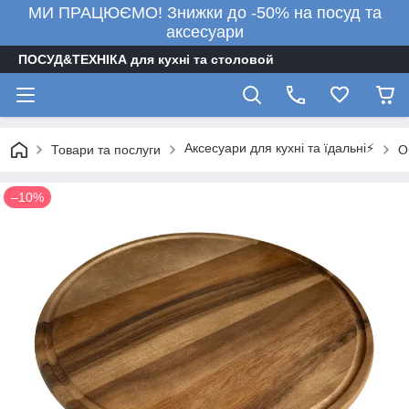
МИ ПРАЦЮЄМО! Знижки до -50% на посуд та
аксесуари
ПОСУД&ТЕХНІКА для кухні та столовой
Аксесуари для кухні та їдальні⚡
Товари та послуги
О
–10%