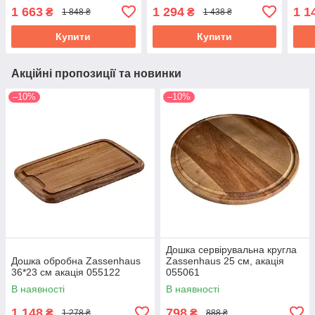
1 663
1 294
1 1
₴
₴
1 848 ₴
1 438 ₴
Купити
Купити
Акційні пропозиції та новинки
–10%
–10%
Дошка сервірувальна кругла
Дошка обробна Zassenhaus
Zassenhaus 25 см, акація
36*23 см акація 055122
055061
В наявності
В наявності
1 148
798
₴
₴
1 278 ₴
888 ₴