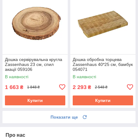
Дошка сервірувальна кругла
Дошка обробна торцева
Zassenhaus 23 см, спил
Zassenhaus 40*25 см, бамбук
акації 059106
054071
В наявності
В наявності
1 663
2 293
₴
₴
1 848 ₴
2 548 ₴
Купити
Купити
Показати ще
Про нас