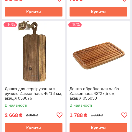
Купити
Купити
–10%
–10%
Дошка для сервірування з
Дошка обробна для хліба
ручкою Zassenhaus 46*18 см,
Zassenhaus 42*27,5 см,
акація 059076
акація 055030
В наявності
В наявності
2 668
1 788
₴
₴
2 968 ₴
1 988 ₴
Купити
Купити