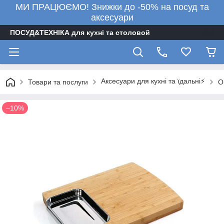
МИ ПРАЦЮЄМО! Знижки до -50% на посуд та
аксесуари
ПОСУД&ТЕХНІКА для кухні та столовой
Аксесуари для кухні та їдальні⚡
Товари та послуги
О
–10%