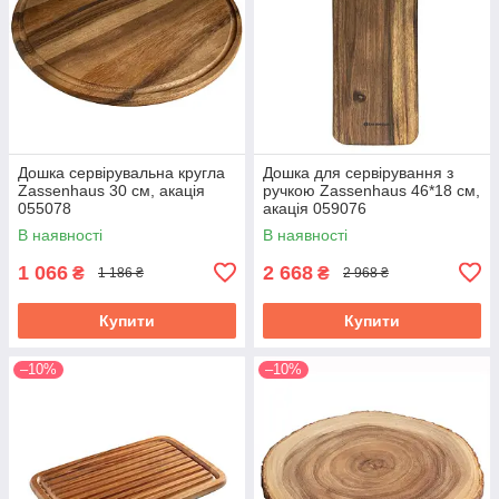
Дошка сервірувальна кругла
Дошка для сервірування з
Zassenhaus 30 см, акація
ручкою Zassenhaus 46*18 см,
055078
акація 059076
В наявності
В наявності
1 066
2 668
₴
₴
1 186 ₴
2 968 ₴
Купити
Купити
–10%
–10%