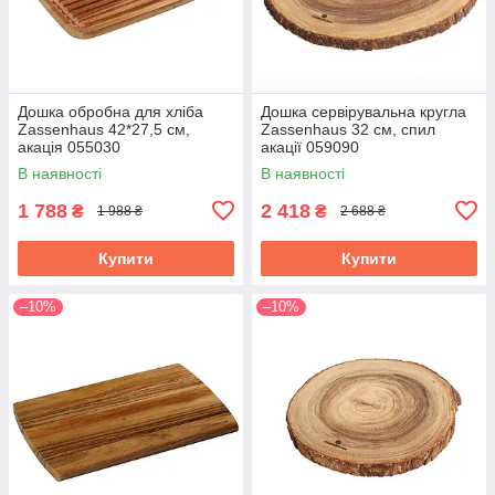
Дошка обробна для хліба
Дошка сервірувальна кругла
Zassenhaus 42*27,5 см,
Zassenhaus 32 см, спил
акація 055030
акації 059090
В наявності
В наявності
1 788
2 418
₴
₴
1 988 ₴
2 688 ₴
Купити
Купити
–10%
–10%