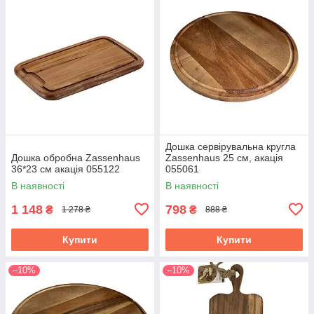
Дошка сервірувальна кругла
Дошка обробна Zassenhaus
Zassenhaus 25 см, акація
36*23 см акація 055122
055061
В наявності
В наявності
1 148
798
₴
₴
1 278 ₴
888 ₴
Купити
Купити
–10%
–10%