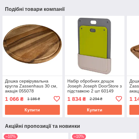
Подібні товари компанії
Дошка сервірувальна
Набір обробних дощок
Дош
кругла Zassenhaus 30 см,
Joseph Joseph DoorStore з
Zass
акація 055078
підставкою 2 шт 60149
акац
1 066
1 834
1 1
₴
₴
1 186 ₴
2 294 ₴
Купити
Купити
Акційні пропозиції та новинки
–10%
–10%