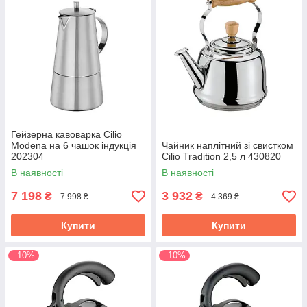
Гейзерна кавоварка Cilio
Modena на 6 чашок індукція
Чайник наплітний зі свистком
202304
Cilio Tradition 2,5 л 430820
В наявності
В наявності
7 198
3 932
₴
₴
7 998 ₴
4 369 ₴
Купити
Купити
–10%
–10%