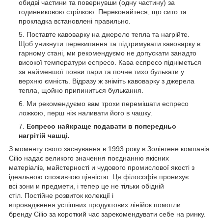
обидві частини та повернувши (одну частину) за
годинниковою стрілкою. Переконайтеся, що сито та
прокладка встановлені правильно.
Поставте кавоварку на джерело тепла та нагрійте.
Щоб уникнути перекипання та підтримувати кавоварку в
гарному стані, ми рекомендуємо не допускати занадто
високої температури еспресо. Кава еспресо підніметься
за найменшої появи пари та почне тихо булькати у
верхню ємність. Відразу ж зніміть кавоварку з джерела
тепла, щойно припиниться булькання.
Ми рекомендуємо вам трохи перемішати еспресо
ложкою, перш ніж наливати його в чашку.
Еспресо найкраще подавати в попередньо
нагрітій чашці.
З моменту свого заснування в 1993 року в Золінгене компанія
Cilio надає великого значення поєднанню якісних
матеріалів, майстерності и чудового промислової якості з
ідеальною споживчою цінністю. Ця філософія пронизує
всі зони и предмети, і тепер це не тільки обідній
стіл. Постійне розвиток колекції і
впровадження успішних продуктових лінійок помогли
бренду Cilio за короткий час зарекомендувати себе на ринку.