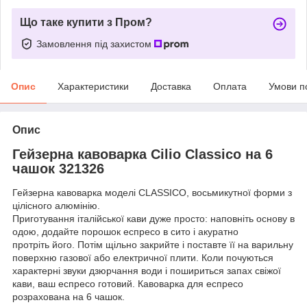
Що таке купити з Пром?
Замовлення під захистом
Опис
Характеристики
Доставка
Оплата
Умови п
Опис
Гейзерна кавоварка Cilio Classico на 6
чашок 321326
Гейзерна кавоварка моделі CLASSICO, восьмикутної форми з
цілісного алюмінію.
Приготування італійської кави дуже просто: наповніть основу в
одою, додайте порошок еспресо в сито і акуратно
протріть його. Потім щільно закрийте і поставте її на варильну
поверхню газової або електричної плити. Коли почуються
характерні звуки дзюрчання води і пошириться запах свіжої
кави, ваш еспресо готовий. Кавоварка для еспресо
розрахована на 6 чашок.