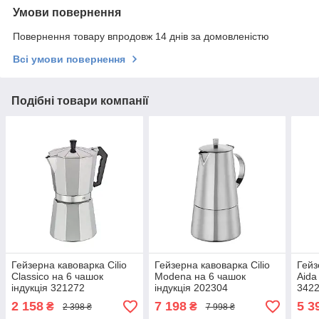
Умови повернення
Повернення товару впродовж 14 днів за домовленістю
Всі умови повернення
Подібні товари компанії
Гейзерна кавоварка Cilio
Гейзерна кавоварка Cilio
Гейз
Classico на 6 чашок
Modena на 6 чашок
Aida
індукція 321272
індукція 202304
342
2 158
7 198
5 3
₴
₴
2 398 ₴
7 998 ₴