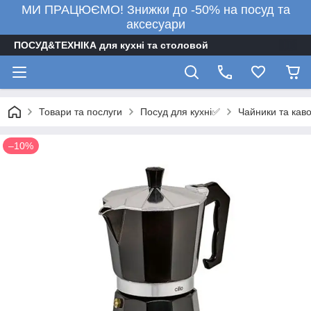
МИ ПРАЦЮЄМО! Знижки до -50% на посуд та
аксесуари
ПОСУД&ТЕХНІКА для кухні та столовой
Посуд для кухні✅
Товари та послуги
Чайники та кав
–10%