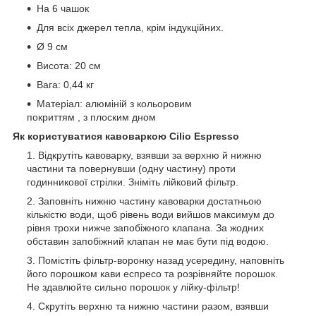
На 6 чашок
Для всіх джерел тепла, крім індукційних.
Ø 9 см
Висота: 20 см
Вага: 0,44 кг
Матеріал: алюміній з кольоровим
покриттям , з плоским дном
Як користуватися кавоваркою Cilio Espresso
Відкрутіть кавоварку, взявши за верхню й нижню
частини та повернувши (одну частину) проти
годинникової стрілки. Зніміть лійковий фільтр.
Заповніть нижню частину кавоварки достатньою
кількістю води, щоб рівень води вийшов максимум до
рівня трохи нижче запобіжного клапана. За жодних
обставин запобіжний клапан не має бути під водою.
Помістіть фільтр-воронку назад усередину, наповніть
його порошком кави еспресо та розрівняйте порошок.
Не здавлюйте сильно порошок у лійку-фільтр!
Скрутіть верхню та нижню частини разом, взявши