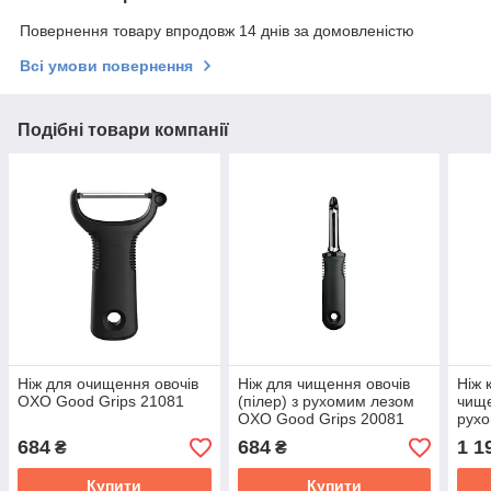
Повернення товару впродовж 14 днів за домовленістю
Всі умови повернення
Подібні товари компанії
Ніж для очищення овочів
Ніж для чищення овочів
Ніж 
OXO Good Grips 21081
(пілер) з рухомим лезом
чище
OXO Good Grips 20081
рух
Zwil
684
684
1 1
₴
₴
3716
Купити
Купити