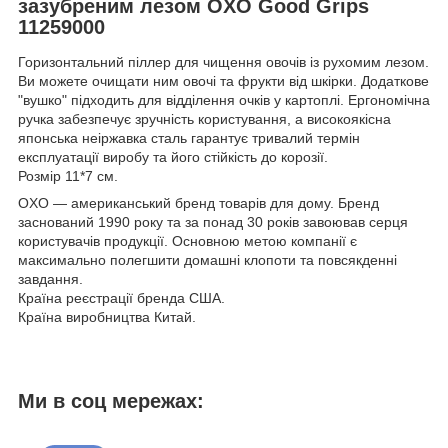
зазубреним лезом OXO Good Grips
11259000
Горизонтальний піллер для чищення овочів із рухомим лезом.
Ви можете очищати ним овочі та фрукти від шкірки. Додаткове
"вушко" підходить для відділення очків у картоплі. Ергономічна
ручка забезпечує зручність користування, а високоякісна
японська неіржавка сталь гарантує тривалий термін
експлуатації виробу та його стійкість до корозії.
Розмір 11*7 см.
OXO — американський бренд товарів для дому. Бренд
заснований 1990 року та за понад 30 років завоював серця
користувачів продукції. Основною метою компанії є
максимально полегшити домашні клопоти та повсякденні
завдання.
Країна реєстрації бренда США.
Країна виробництва Китай.
Ми в соц мережах: