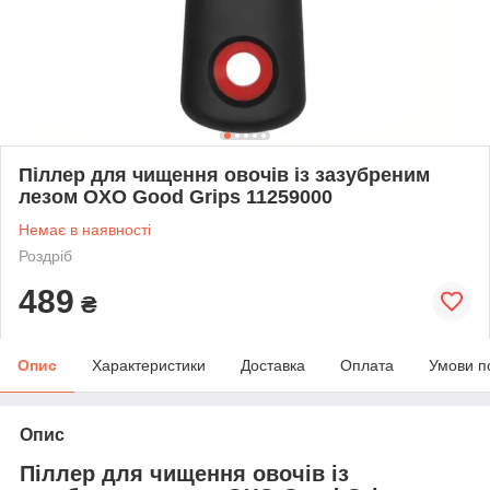
Піллер для чищення овочів із зазубреним
лезом OXO Good Grips 11259000
Немає в наявності
Роздріб
489
₴
Опис
Характеристики
Доставка
Оплата
Умови п
Опис
Піллер для чищення овочів із