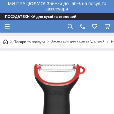
МИ ПРАЦЮЄМО! Знижки до -50% на посуд та
аксесуари
ПОСУД&ТЕХНІКА для кухні та столовой
Аксесуари для кухні та їдальні⚡
Товари та послуги
Н