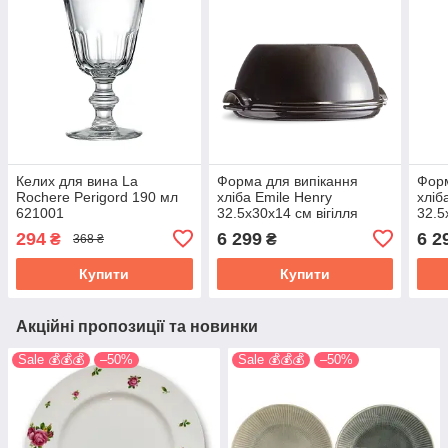
Келих для вина La
Форма для випікання
Форм
Rochere Perigord 190 мл
хліба Emile Henry
хліб
621001
32.5х30x14 см вігілля
32.5
795507
345
294
6 299
6 2
₴
₴
368 ₴
Купити
Купити
Акційні пропозиції та новинки
Sale 💰💰💰
–50%
Sale 💰💰💰
–50%