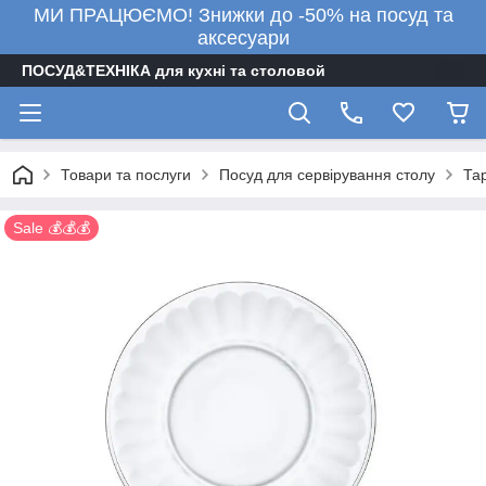
МИ ПРАЦЮЄМО! Знижки до -50% на посуд та
аксесуари
ПОСУД&ТЕХНІКА для кухні та столовой
Товари та послуги
Посуд для сервірування столу
Тар
Sale 💰💰💰