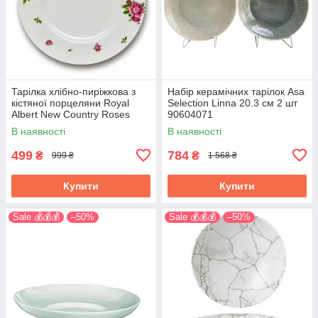
Тарілка хлібно-пиріжкова з
Набір керамічних тарілок Asa
кістяної порцеляни Royal
Selection Linna 20.3 см 2 шт
Albert New Country Roses
90604071
White 16 см DS34620051
В наявності
В наявності
499
784
₴
₴
999 ₴
1 568 ₴
Купити
Купити
Sale 💰💰💰
–50%
Sale 💰💰💰
–50%