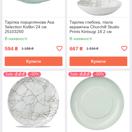
Тарілка порцелянова Asa
Тарілка глибока, піала
Selection Kolibri 24 см
керамічна Churchill Studio
25103250
Prints Kintsugi 18.2 см
KTAGEV71
В наявності
В наявності
594
667
₴
₴
1 188 ₴
1 334 ₴
Купити
Купити
Sale 💰💰💰
–50%
Sale 💰💰💰
–50%