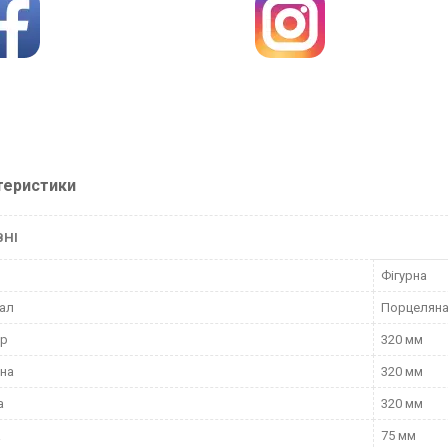
теристики
ВНІ
Фігурна
ал
Порцелян
тр
320 мм
на
320 мм
а
320 мм
а
75 мм