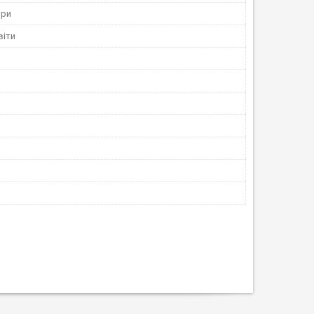
ори
віти