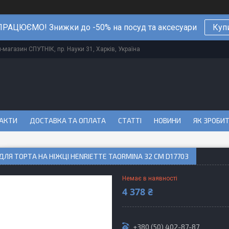
РАЦЮЄМО! Знижки до -50% на посуд та аксесуари
Куп
магазин СПУТНІК, пр. Науки 31, Харків, Україна
АКТИ
ДОСТАВКА ТА ОПЛАТА
СТАТТІ
НОВИНИ
ЯК ЗРОБИ
ЛЯ ТОРТА НА НІЖЦІ HENRIETTE TAORMINA 32 СМ D17703
Немає в наявності
4 378 ₴
+380 (50) 402-87-87