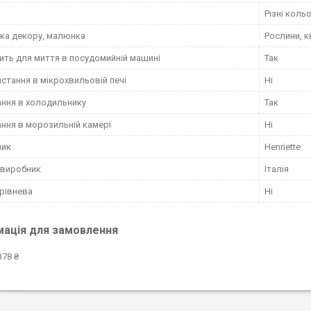
Різні коль
ка декору, малюнка
Рослини, к
ить для миття в посудомийній машині
Так
стання в мікрохвильовій печі
Ні
ання в холодильнику
Так
ання в морозильній камері
Ні
ник
Henriette
 виробник
Італія
рівнева
Ні
мація для замовлення
378 ₴