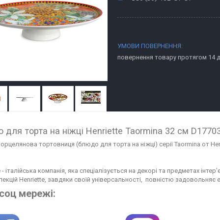
повернення товару протягом 14 
 для торта на ніжці Henriette Taormina 32 см D1770
порцелянова тортовниця (блюдо для торта на ніжці) серії Taormina от 
e - італійська компанія, яка спеціалізується на декорі та предметах інтер
лекцій Henriette, завдяки своїй універсальності, повністю задовольняє е
 соц мережі: