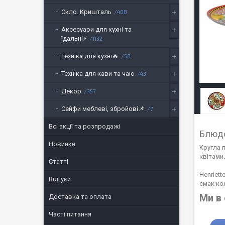
Скло. Кришталь
408
Аксесуари для кухні та
їдальні⚡
1132
Техніка для кухні🔥
58
Техніка для кави та чаю
43
Декор
357
Сейфи меблеві, збройові📌
7
Всі акції та розпродажі
Блюдо
Новинки
Кругла 
квітами.
Статті
Henriett
Відгуки
смак ко
Ми в
Доставка та оплата
Часті питання