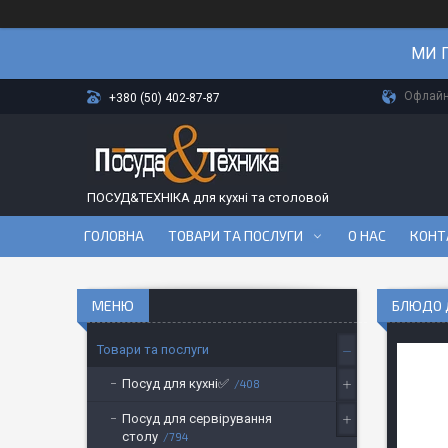
МИ П
Офлайн-
+380 (50) 402-87-87
ПОСУД&ТЕХНІКА для кухні та столовой
ГОЛОВНА
ТОВАРИ ТА ПОСЛУГИ
О НАС
КОНТ
БЛЮДО Д
Товари та послуги
Посуд для кухні✅
408
Посуд для сервірування
столу
794