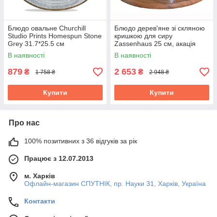
Блюдо овальне Churchill
Блюдо дерев'яне зі скляною
Studio Prints Homespun Stone
кришкою для сиру
Grey 31.7*25.5 см
Zassenhaus 25 см, акація
SPSGOP121
055863
В наявності
В наявності
879
2 653
₴
₴
1 758 ₴
2 948 ₴
Купити
Купити
Про нас
100% позитивних з 36 відгуків за рік
Працює з 12.07.2013
м. Харків
Офлайн-магазин СПУТНІК, пр. Науки 31, Харків, Україна
Контакти