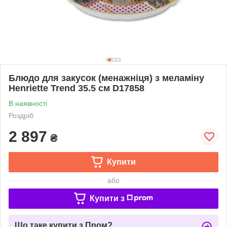
Блюдо для закусок (менажніця) з меламіну
Henriette Trend 35.5 см D17858
В наявності
Роздріб
2 897
₴
Купити
або
Купити з
Що таке купити з Пром?