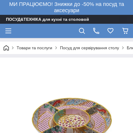
МИ ПРАЦЮЄМО! Знижки до -50% на посуд та
аксесуари
ПОСУД&ТЕХНІКА для кухні та столовой
Товари та послуги
Посуд для сервірування столу
Бл