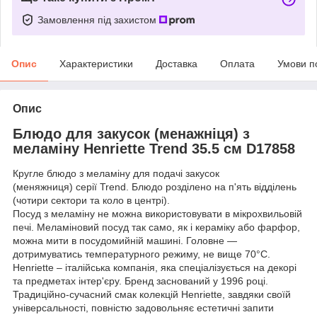
Замовлення під захистом
Опис
Характеристики
Доставка
Оплата
Умови п
Опис
Блюдо для закусок (менажніця) з
меламіну Henriette Trend 35.5 см D17858
Кругле блюдо з меламіну для подачі закусок
(меняжниця) серії Trend. Блюдо розділено на п'ять відділень
(чотири сектори та коло в центрі).
Посуд з меламіну не можна використовувати в мікрохвильовій
печі. Меламіновий посуд так само, як і кераміку або фарфор,
можна мити в посудомийній машині. Головне —
дотримуватись температурного режиму, не вище 70°С.
Henriette – італійська компанія, яка спеціалізується на декорі
та предметах інтер'єру. Бренд заснований у 1996 році.
Традиційно-сучасний смак колекцій Henriette, завдяки своїй
універсальності, повністю задовольняє естетичні запити