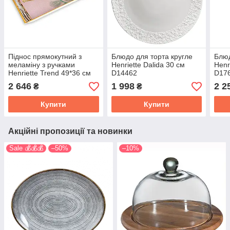
Піднос прямокутний з
Блюдо для торта кругле
Блюд
меламіну з ручками
Henriette Dalida 30 см
Henr
Henriette Trend 49*36 см
D14462
D17
D17863
2 646
1 998
2 2
₴
₴
Купити
Купити
Акційні пропозиції та новинки
Sale 💰💰💰
–50%
–10%