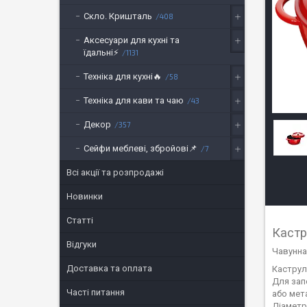
Скло. Кришталь
408
Аксесуари для кухні та
їдальні⚡
1131
Техніка для кухні🔥
58
Техніка для кави та чаю
43
Декор
357
Сейфи меблеві, збройові📌
7
Всі акції та розпродажі
Новинки
Статті
Кастр
Відгуки
Чавунна
Доставка та оплата
Каструля
Для зап
Часті питання
або мета
Діаметр