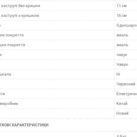
 каструлі без кришки
11 см
 каструлі з кришкою
16 см
а
Одношаро
нє покриття
емаль
шнє покриття
емаль
а
чавун
Чавун
 шкала
Ні
Червоний
ити
Електрична
 виробник
Китай
Новий
КОВІ ХАРАКТЕРИСТИКИ
4.9 кг