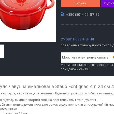
Купити
Купит
+380 (50) 402-87-87
повернення товару протягом 14 
У компанії підключені електронні
покидаючи сайту.
уля чавунна емальована Staub Fontignac 4 л 24 см 
 каструля, вкрита міцною емаллю. Відмінно проводить і зберігає тепло,
 підходить для використання на всіх типах плит та в духовці.
обігання пошкоджень посуд не рекомендується мити в посудомийній ма
леві щітки.
 під кришку 24 см.