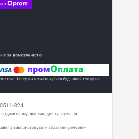
и з
днів
за домовленістю
 платежі. Тепер ви можете купити будь-який товар не
40511-324
 завдяки цьому ідеальна для тушкування.
шині та використовувати абразивні речовини