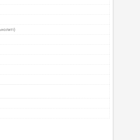
льнолиті)