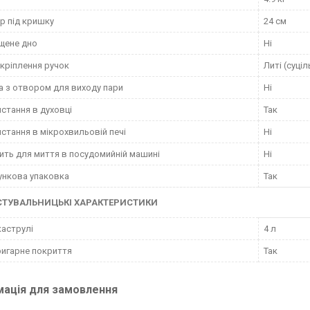
р під кришку
24 см
щене дно
Ні
 кріплення ручок
Литі (суці
 з отвором для виходу пари
Ні
стання в духовці
Так
стання в мікрохвильовій печі
Ні
ить для миття в посудомийній машині
Ні
нкова упаковка
Так
СТУВАЛЬНИЦЬКІ ХАРАКТЕРИСТИКИ
каструлі
4 л
игарне покриття
Так
мація для замовлення