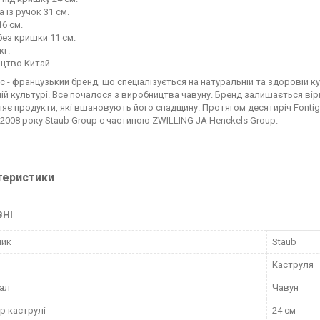
 із ручок 31 см.
16 см.
без кришки 11 см.
кг.
цтво Китай.
c - французький бренд, що спеціалізується на натуральній та здоровій к
ній культурі. Все почалося з виробництва чавуну. Бренд залишається вір
яє продукти, які вшановують його спадщину. Протягом десятиріч Fonti
З 2008 року Staub Group є частиною ZWILLING JA Henckels Group.
теристики
ВНІ
ник
Staub
Каструля
ал
Чавун
р каструлі
24 см