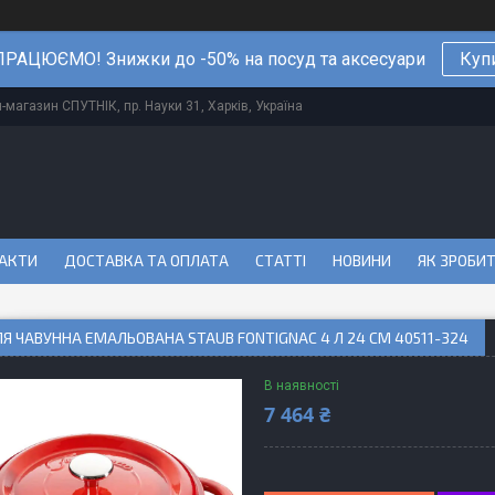
РАЦЮЄМО! Знижки до -50% на посуд та аксесуари
Куп
магазин СПУТНІК, пр. Науки 31, Харків, Україна
АКТИ
ДОСТАВКА ТА ОПЛАТА
СТАТТІ
НОВИНИ
ЯК ЗРОБИ
Я ЧАВУННА ЕМАЛЬОВАНА STAUB FONTIGNAC 4 Л 24 СМ 40511-324
В наявності
7 464 ₴