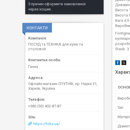
5 причин оформити замовлення
Довжина
через кошик
Висота 
Висота 
Вага 4,9 
Виробни
КОНТАКТИ
Fontigna
кулінар
розробл
ПОСУД та ТЕХНІКА для кухні та
Staub. 
столовой
Ганна
Харак
Офлайн-магазин СПУТНІК, пр. Науки 31,
ОСНО
Харків, Україна
Вироб
+380 (50) 402-87-87
Тип
Матері
https://foks.ua/
Діамет