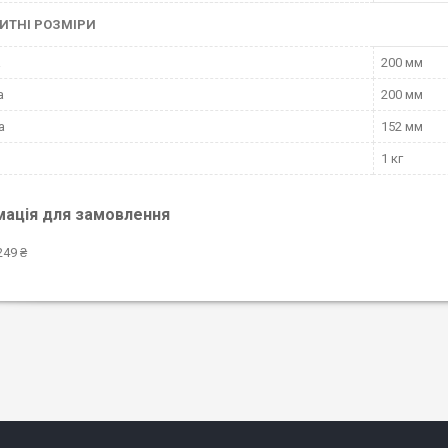
ИТНІ РОЗМІРИ
а
200 мм
а
200 мм
а
152 мм
1 кг
мація для замовлення
249 ₴