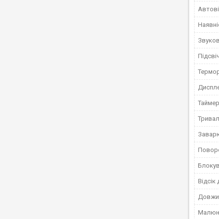
Автові
Наявні
Звуков
Підсві
Термо
Диспл
Тайме
Тривал
Завар
Поворо
Блоку
Відсік
Довжи
Малюно