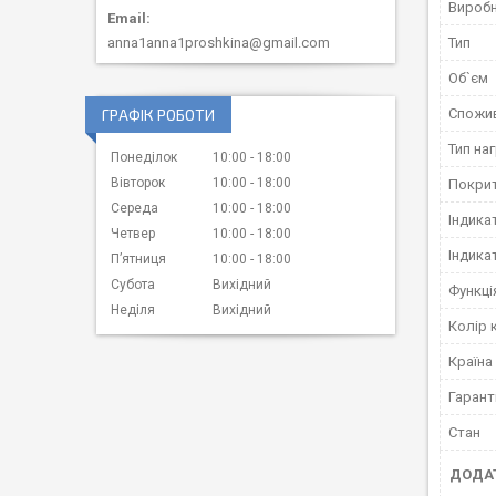
Вироб
Тип
anna1anna1proshkina@gmail.com
Об`єм
Спожив
ГРАФІК РОБОТИ
Тип на
Понеділок
10:00
18:00
Вівторок
10:00
18:00
Покрит
Середа
10:00
18:00
Індика
Четвер
10:00
18:00
Індика
Пʼятниця
10:00
18:00
Субота
Вихідний
Функці
Неділя
Вихідний
Колір 
Країна
Гарант
Стан
ДОДАТ