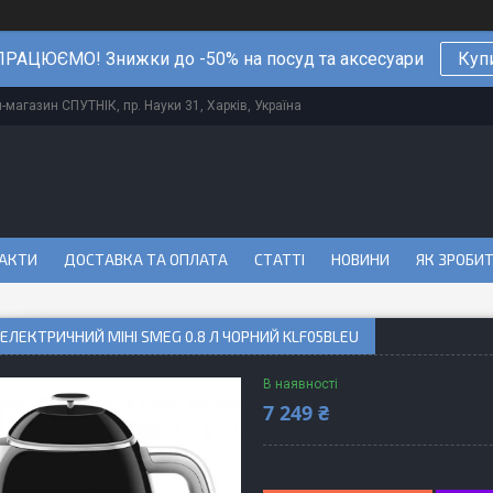
РАЦЮЄМО! Знижки до -50% на посуд та аксесуари
Куп
магазин СПУТНІК, пр. Науки 31, Харків, Україна
АКТИ
ДОСТАВКА ТА ОПЛАТА
СТАТТІ
НОВИНИ
ЯК ЗРОБИ
ЕЛЕКТРИЧНИЙ МІНІ SMEG 0.8 Л ЧОРНИЙ KLF05BLEU
В наявності
7 249 ₴