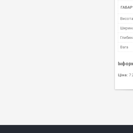
ГАБАР
Висот
Ширин
Глибин
Вага
Інфор
Ціна:
7 