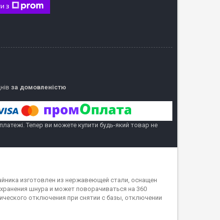
и з
днів
за домовленістю
 платежі. Тепер ви можете купити будь-який товар не
чайника изготовлен из нержавеющей стали, оснащен
 хранения шнура и может поворачиваться на 360
ического отключения при снятии с базы, отключении