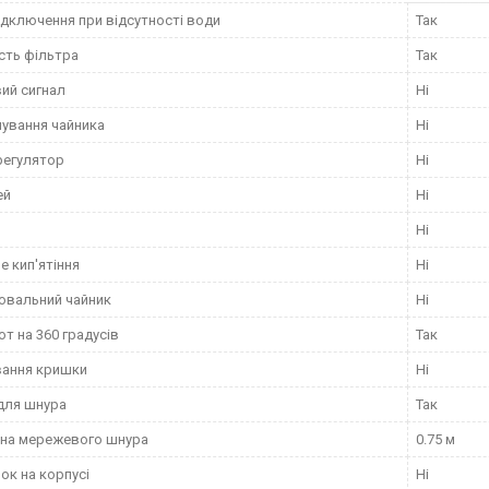
дключення при відсутності води
Так
сть фільтра
Так
ий сигнал
Ні
чування чайника
Ні
регулятор
Ні
ей
Ні
р
Ні
е кип'ятіння
Ні
ювальний чайник
Ні
т на 360 градусів
Так
вання кришки
Ні
 для шнура
Так
на мережевого шнура
0.75 м
к на корпусі
Ні