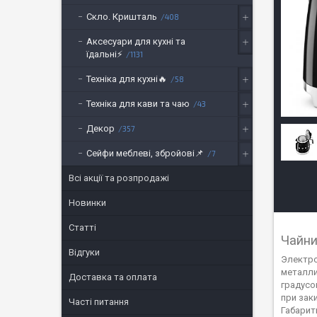
Скло. Кришталь
408
Аксесуари для кухні та
їдальні⚡
1131
Техніка для кухні🔥
58
Техніка для кави та чаю
43
Декор
357
Сейфи меблеві, збройові📌
7
Всі акції та розпродажі
Новинки
Статті
Чайни
Відгуки
Электро
металли
Доставка та оплата
градусо
при зак
Часті питання
Габарит