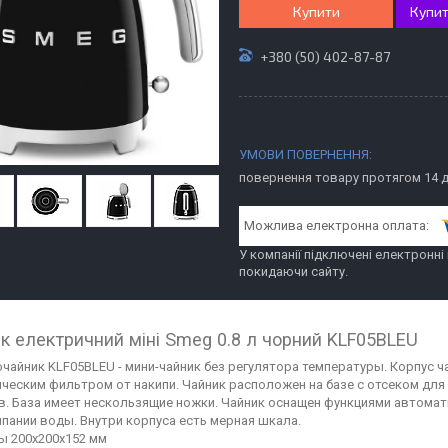
Купити
Купит
+380 (50) 402-87-87
повернення товару протягом 14 
У компанії підключені електронні
покидаючи сайту.
к електричний міні Smeg 0.8 л чорний KLF05BLEU
чайник KLF05BLEU - мини-чайник без регулятора температуры. Корпус 
ческим фильтром от накипи. Чайник расположен на базе с отсеком для
в. База имеет нескользящие ножки. Чайник оснащен функциями автомат
ипании воды. Внутри корпуса есть мерная шкала.
ы 200x200x152 мм