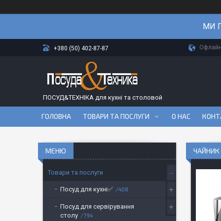
МИ П
Офлайн-
+380 (50) 402-87-87
ПОСУД&ТЕХНІКА для кухні та столовой
ГОЛОВНА
ТОВАРИ ТА ПОСЛУГИ
О НАС
КОНТ
ЧАЙНИК 
Товари та послуги
Посуд для кухні✅
408
Посуд для сервірування
столу
794