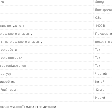
ник
Smeg
Електроча
0.8 л
ана потужність
1400 Вт
грівального елементу
Приховани
тя нагрівального елементу
покриття з
тор роботи
Так
тор рівня води
Так
я автовідключення
Так
корпусу
Чорний
 виробник
Китай
ійний термін
12 міс
Новий
КОВІ ФУНКЦІЇ І ХАРАКТЕРИСТИКИ