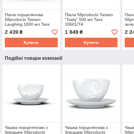
Піала порцелянова
Піала 58products Tassen
Піал
58products Tassen
"Tasty" 500 мл Tass
58pr
Laughing 1000 мл Tass
10601/TA
зеле
22701/TA
Tass
2 439
1 849
2 2
₴
₴
Купити
Купити
Подібні товари компанії
Чашка порцелянова з
Чашка порцелянова з
Чашк
блюдцем 58products
блюдцем 58products
58pr