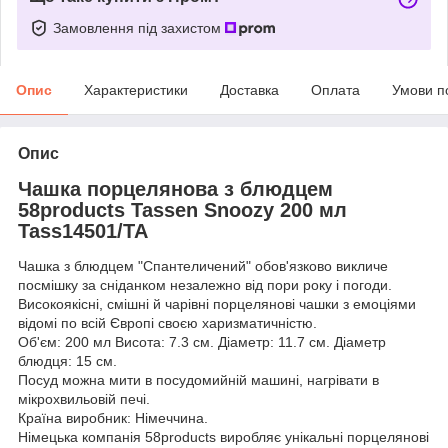
Замовлення під захистом
Опис
Характеристики
Доставка
Оплата
Умови п
Опис
Чашка порцелянова з блюдцем
58products Tassen Snoozy 200 мл
Tass14501/TA
Чашка з блюдцем "Спантеличений" обов'язково викличе
посмішку за сніданком незалежно від пори року і погоди.
Високоякісні, смішні й чарівні порцелянові чашки з емоціями
відомі по всій Європі своєю харизматичністю.
Об'єм: 200 мл Висота: 7.3 см. Діаметр: 11.7 см. Діаметр
блюдця: 15 см.
Посуд можна мити в посудомийній машині, нагрівати в
мікрохвильовій печі.
Країна виробник: Німеччина.
Німецька компанія 58products виробляє унікальні порцелянові