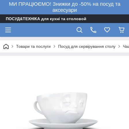
МИ ПРАЦЮЄМО! Знижки до -50% на посуд та
аксесуари
ПОСУД&ТЕХНІКА для кухні та столовой
Товари та послуги
Посуд для сервірування столу
Ча