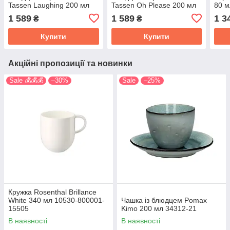
Tassen Laughing 200 мл
Tassen Oh Please 200 мл
80 м
Tass14701/TA
Tass14401/TA
1 589
1 589
1 3
₴
₴
Купити
Купити
Акційні пропозиції та новинки
Sale 💰💰💰
–30%
Sale
–25%
Кружка Rosenthal Brillance
White 340 мл 10530-800001-
Чашка із блюдцем Pomax
15505
Kimo 200 мл 34312-21
В наявності
В наявності