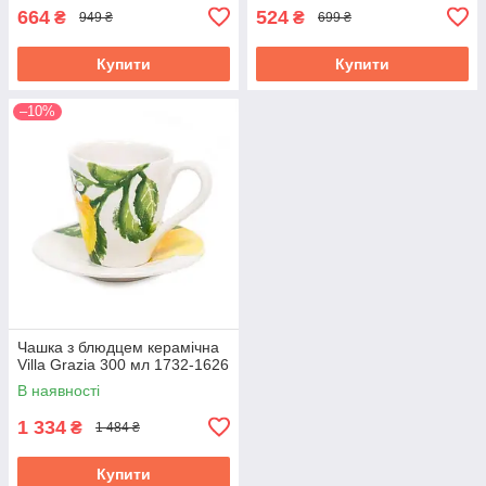
664
524
₴
₴
949 ₴
699 ₴
Купити
Купити
–10%
Чашка з блюдцем керамічна
Villa Grazia 300 мл 1732-1626
В наявності
1 334
₴
1 484 ₴
Купити