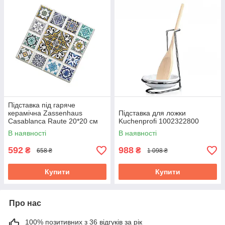
Підставка під гаряче
керамічна Zassenhaus
Підставка для ложки
Casablanca Raute 20*20 см
Kuchenprofi 1002322800
057713
В наявності
В наявності
592
988
₴
₴
658 ₴
1 098 ₴
Купити
Купити
Про нас
100% позитивних з 36 відгуків за рік