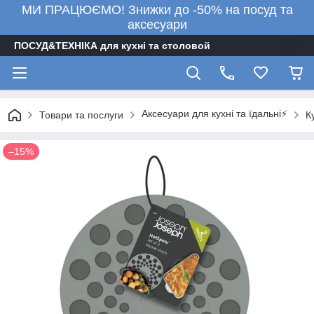
МИ ПРАЦЮЄМО! Знижки до -50% на посуд та
аксесуари
ПОСУД&ТЕХНІКА для кухні та столовой
Аксесуари для кухні та їдальні⚡
Товари та послуги
К
–15%