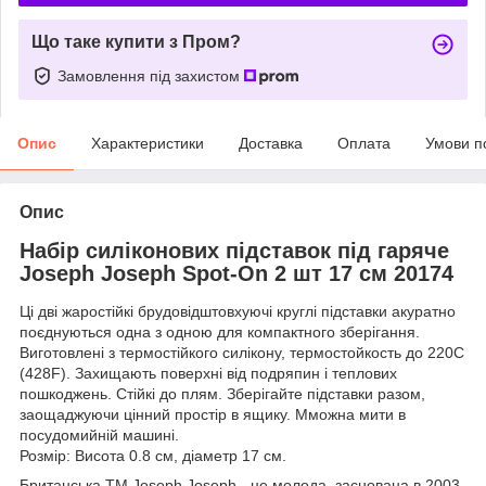
Що таке купити з Пром?
Замовлення під захистом
Опис
Характеристики
Доставка
Оплата
Умови п
Опис
Набір силіконових підставок під гаряче
Joseph Joseph Spot-On 2 шт 17 см 20174
Ці дві жаростійкі брудовідштовхуючі круглі підставки акуратно
поєднуються одна з одною для компактного зберігання.
Виготовлені з термостійкого силікону, термостойкость до 220C
(428F). Захищають поверхні від подряпин і теплових
пошкоджень. Стійкі до плям. Зберігайте підставки разом,
заощаджуючи цінний простір в ящику. Мможна мити в
посудомийній машині.
Розмір: Висота 0.8 см, діаметр 17 см.
Британська ТМ Joseph Joseph - це молода, заснована в 2003