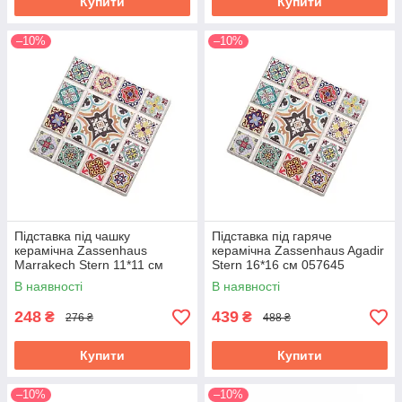
Купити
Купити
–10%
–10%
Підставка під чашку
Підставка під гаряче
керамічна Zassenhaus
керамічна Zassenhaus Agadir
Marrakech Stern 11*11 см
Stern 16*16 см 057645
057607
В наявності
В наявності
248
439
₴
₴
276 ₴
488 ₴
Купити
Купити
–10%
–10%