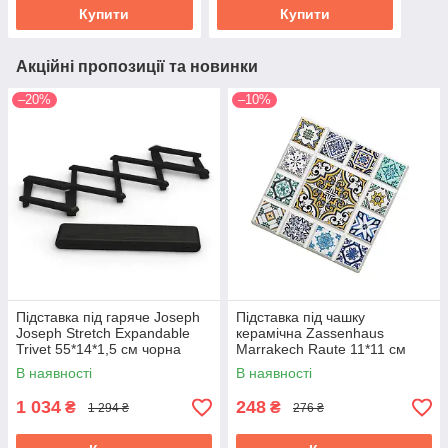
Купити
Купити
Акційні пропозиції та новинки
–20%
–10%
Підставка під гаряче Joseph
Підставка під чашку
Joseph Stretch Expandable
керамічна Zassenhaus
Trivet 55*14*1,5 см чорна
Marrakech Raute 11*11 см
70033
057638
В наявності
В наявності
1 034
248
₴
₴
1 294 ₴
276 ₴