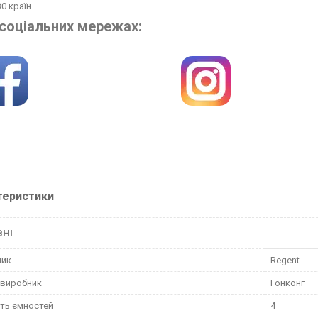
0 країн.
 соціальних мережах:
теристики
ВНІ
ник
Regent
 виробник
Гонконг
сть ємностей
4