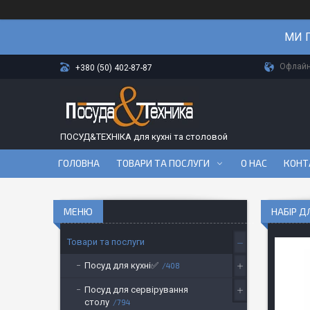
МИ П
Офлайн-
+380 (50) 402-87-87
ПОСУД&ТЕХНІКА для кухні та столовой
ГОЛОВНА
ТОВАРИ ТА ПОСЛУГИ
О НАС
КОНТ
НАБІР Д
Товари та послуги
Посуд для кухні✅
408
Посуд для сервірування
столу
794