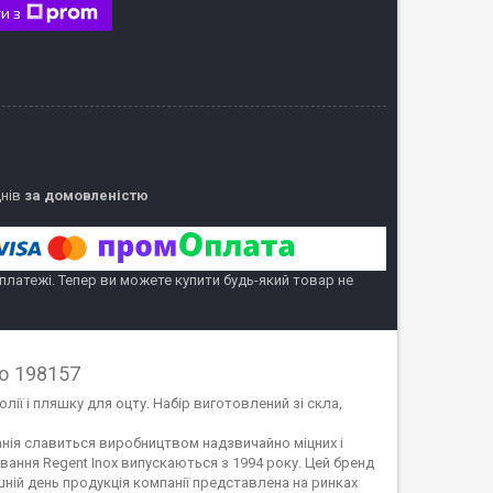
и з
днів
за домовленістю
 платежі. Тепер ви можете купити будь-який товар не
io 198157
лії і пляшку для оцту. Набір виготовлений зі скла,
мпанія славиться виробництвом надзвичайно міцних і
ування Regent Inox випускаються з 1994 року. Цей бренд
шній день продукція компанії представлена на ринках