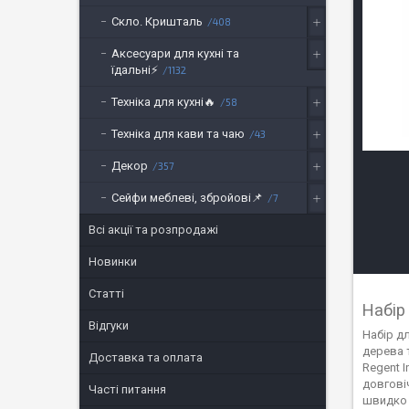
Скло. Кришталь
408
Аксесуари для кухні та
їдальні⚡
1132
Техніка для кухні🔥
58
Техніка для кави та чаю
43
Декор
357
Сейфи меблеві, збройові📌
7
Всі акції та розпродажі
Новинки
Статті
Набір
Відгуки
Набір дл
дерева 
Доставка та оплата
Regent I
довгові
Часті питання
швидко 