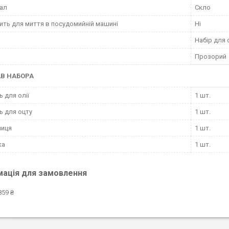
ал
Скло
ить для миття в посудомийній машині
Ні
Набір для 
Прозорий
В НАБОРА
ь для олії
1 шт.
ь для оцту
1 шт.
ниця
1 шт.
ка
1 шт.
мація для замовлення
859 ₴