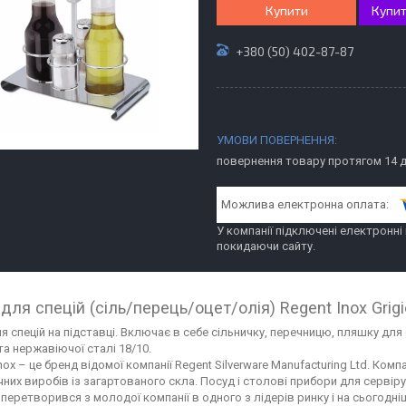
Купити
Купит
+380 (50) 402-87-87
повернення товару протягом 14 
У компанії підключені електронні
покидаючи сайту.
 для спецій (сіль/перець/оцет/олія) Regent Inox Grig
я спецій на підставці. Включає в себе сільничку, перечницю, пляшку для о
та нержавіючої сталі 18/10.
nox – це бренд відомої компанії Regent Silverware Manufacturing Ltd. Ко
чних виробів із загартованого скла. Посуд і столові прибори для сервір
перетворився з молодої компанії в одного з лідерів ринку і на сьогодні