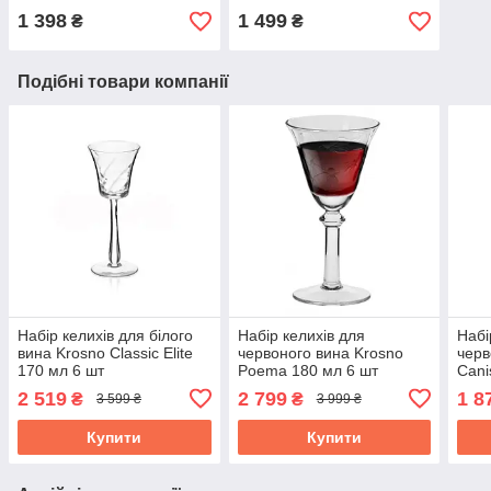
1 398
1 499
₴
₴
Подібні товари компанії
Набір келихів для білого
Набір келихів для
Набі
вина Krosno Classic Elite
червоного вина Krosno
черв
170 мл 6 шт
Poema 180 мл 6 шт
Cani
F078305017004050
F070305018012020
AMB
2 519
2 799
1 8
₴
₴
3 599 ₴
3 999 ₴
Купити
Купити