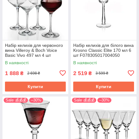
Набір келихів для червоного
Набір келихів для білого вина
вина Villeroy & Boch Voice
Krosno Classic Elite 170 мл 6
Basic Vivo 497 мл 4 шт
шт F078305017004050
1953008110
В наявності
В наявності
1 888
2 519
₴
₴
2 698 ₴
3 599 ₴
Купити
Купити
Sale 💰💰💰
–30%
Sale 💰💰💰
–30%