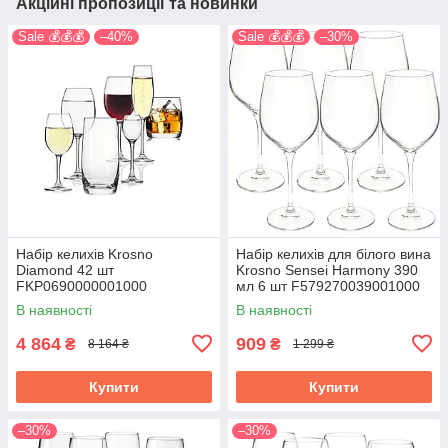
Акційні пропозиції та новинки
Sale 💰💰💰
–40%
Sale 💰💰💰
–30%
Набір келихів Krosno
Набір келихів для білого вина
Diamond 42 шт
Krosno Sensei Harmony 390
FKP0690000001000
мл 6 шт F579270039001000
В наявності
В наявності
4 864
909
₴
₴
8 164 ₴
1 299 ₴
Купити
Купити
–30%
–30%