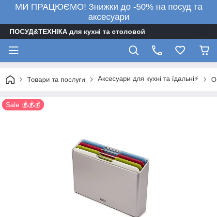
МИ ПРАЦЮЄМО! Знижки до -50% на посуд та
аксесуари
ПОСУД&ТЕХНІКА для кухні та столовой
Аксесуари для кухні та їдальні⚡
Товари та послуги
О
Sale 💰💰💰