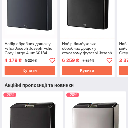
Набір обробних дощок у
Набір бамбукових
Набі
кейсі Joseph Joseph Folio
обробних дощок у
кейс
Grey Large 4 шт 60184
сталевому футлярі Joseph
Grey
Joseph Folio Steel 3 шт
4 179
6 259
3 3
₴
₴
5 224 ₴
7 824 ₴
1000077
Купити
Купити
Акційні пропозиції та новинки
–20%
–20%