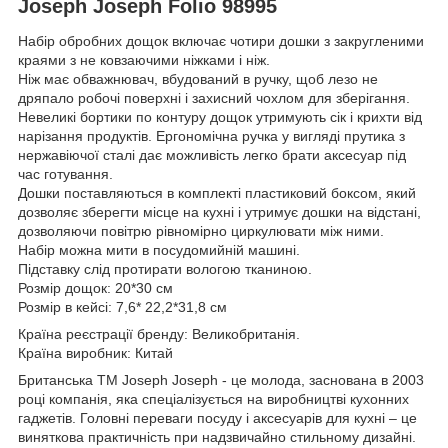
Joseph Joseph Folio 98995
Набір обробних дощок включає чотири дошки з закругленими
краями з не ковзаючими ніжками і ніж.
Ніж має обважнювач, вбудований в ручку, щоб лезо не
дряпало робочі поверхні і захисний чохлом для зберігання.
Невеликі бортики по контуру дощок утримують сік і крихти від
нарізання продуктів. Ергономічна ручка у вигляді прутика з
нержавіючої сталі дає можливість легко брати аксесуар під
час готування.
Дошки поставляються в комплекті пластиковий боксом, який
дозволяє зберегти місце на кухні і утримує дошки на відстані,
дозволяючи повітрю рівномірно циркулювати між ними.
Набір можна мити в посудомийній машині.
Підставку слід протирати вологою тканиною.
Розмір дощок: 20*30 см
Розмір в кейсі: 7,6* 22,2*31,8 см
Країна реєстрації бренду: Великобританія.
Країна виробник: Китай
Британська ТМ Joseph Joseph - це молода, заснована в 2003
році компанія, яка спеціалізується на виробництві кухонних
гаджетів. Головні переваги посуду і аксесуарів для кухні – це
виняткова практичність при надзвичайно стильному дизайні.