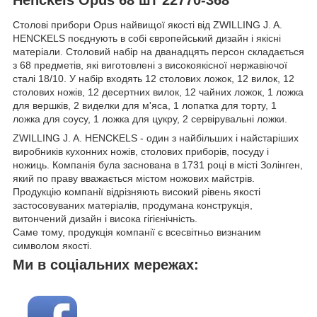
Столові прибори Opus найвищої якості від ZWILLING J. A.
HENCKELS поєднують в собі європейський дизайн і якісні
матеріали. Столовий набір на дванадцять персон складається
з 68 предметів, які виготовлені з високоякісної нержавіючої
сталі 18/10. У набір входять 12 столових ложок, 12 вилок, 12
столових ножів, 12 десертних вилок, 12 чайних ложок, 1 ложка
для вершків, 2 виделки для м'яса, 1 лопатка для торту, 1
ложка для соусу, 1 ложка для цукру, 2 сервірувальні ложки.
ZWILLING J. A. HENCKELS - один з найбільших і найстаріших
виробників кухонних ножів, столових приборів, посуду і
ножиць. Компанія була заснована в 1731 році в місті Золінген,
який по праву вважається містом ножових майстрів.
Продукцію компанії відрізняють високий рівень якості
застосовуваних матеріалів, продумана конструкція,
витончений дизайн і висока гігієнічність.
Саме тому, продукція компанії є всесвітньо визнаним
символом якості.
Ми в соціальних мережах: