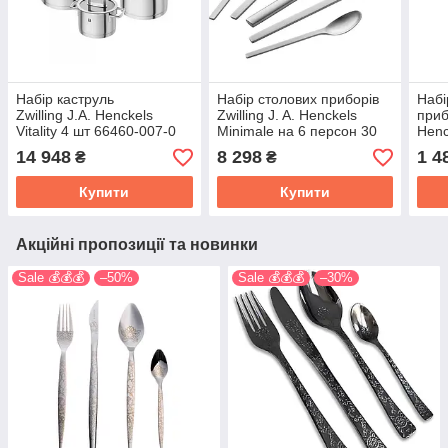
Набір каструль
Набір столових приборів
Набі
Zwilling J.A. Henckels
Zwilling J. A. Henckels
приб
Vitality 4 шт 66460-007-0
Minimale на 6 персон 30
Henc
предметів 1026380
0701
14 948
8 298
1 4
₴
₴
Купити
Купити
Акційні пропозиції та новинки
Sale 💰💰💰
–50%
Sale 💰💰💰
–30%