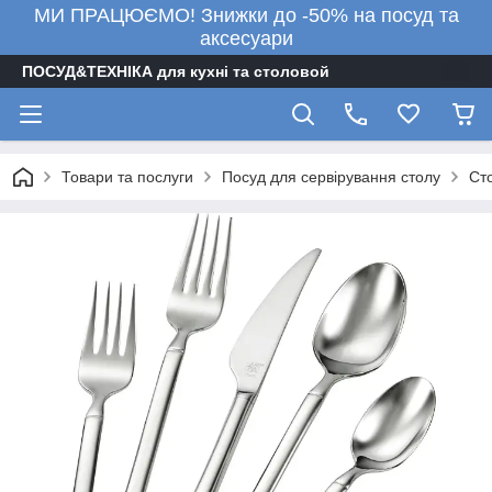
МИ ПРАЦЮЄМО! Знижки до -50% на посуд та
аксесуари
ПОСУД&ТЕХНІКА для кухні та столовой
Товари та послуги
Посуд для сервірування столу
Ст