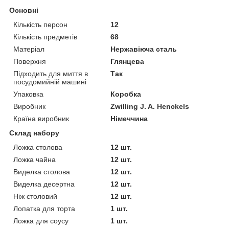
Основні
Кількість персон
12
Кількість предметів
68
Матеріал
Нержавіюча сталь
Поверхня
Глянцева
Підходить для миття в
Так
посудомийній машині
Упаковка
Коробка
Виробник
Zwilling J. A. Henckels
Країна виробник
Німеччина
Склад набору
Ложка столова
12 шт.
Ложка чайна
12 шт.
Виделка столова
12 шт.
Виделка десертна
12 шт.
Ніж столовий
12 шт.
Лопатка для торта
1 шт.
Ложка для соусу
1 шт.