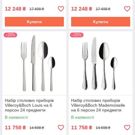
12 248
12 248
₴
₴
17 498 ₴
17 498 ₴
Купити
Купити
–20%
–20%
Набір столових приборів
Набір столових приборів
Villeroy&Boch Louis на 6
Villeroy&Boch Mademoiselle
персон 24 предмети
на 6 персон 24 предмети
1264089037
1263599037
В наявності
В наявності
11 758
11 758
₴
₴
14 698 ₴
14 698 ₴