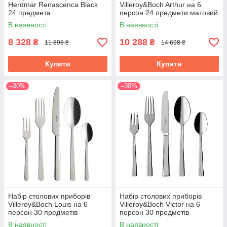
Herdmar Renascenca Black
Villeroy&Boch Arthur на 6
24 предмета
персон 24 предмети матовий
1263949037
В наявності
В наявності
8 328
10 288
₴
₴
11 898 ₴
14 698 ₴
Купити
Купити
–30%
–30%
Набір столових приборів
Набір столових приборів
Villeroy&Boch Louis на 6
Villeroy&Boch Victor на 6
персон 30 предметів
персон 30 предметів
1264089057
1263509057
В наявності
В наявності