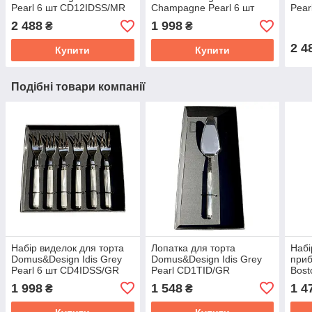
Pearl 6 шт CD12IDSS/MR
Champagne Pearl 6 шт
Pear
CD4IDSS/CH
2 488
1 998
₴
₴
2 4
Купити
Купити
Подібні товари компанії
Набір виделок для торта
Лопатка для торта
Набі
Domus&Design Idis Grey
Domus&Design Idis Grey
приб
Pearl 6 шт CD4IDSS/GR
Pearl CD1TID/GR
Bost
Cham
1 998
1 548
1 4
₴
₴
пре