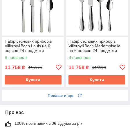
Набір столових приборів
Набір столових приборів
Villeroy&Boch Louis на 6
Villeroy&Boch Mademoiselle
персон 24 предмети
на 6 персон 24 предмети
1264089037
1263599037
В наявності
В наявності
11 758
11 758
₴
₴
14 698 ₴
14 698 ₴
Купити
Купити
Показати ще
Про нас
100% позитивних з 36 відгуків за рік