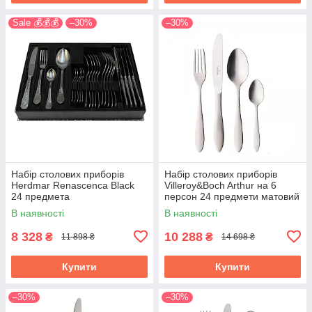
Sale 💰💰💰
–30%
–30%
Набір столових приборів
Набір столових приборів
Herdmar Renascenca Black
Villeroy&Boch Arthur на 6
24 предмета
персон 24 предмети матовий
1263949037
В наявності
В наявності
8 328
10 288
₴
₴
11 898 ₴
14 698 ₴
Купити
Купити
–30%
–30%