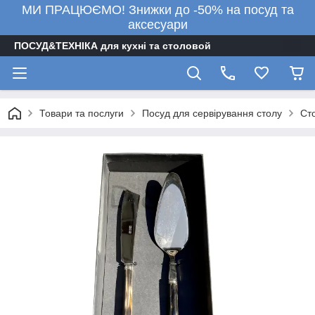
МИ ПРАЦЮЄМО! Знижки до -50% на посуд та
аксесуари
ПОСУД&ТЕХНІКА для кухні та столовой
Товари та послуги
Посуд для сервірування столу
Ст