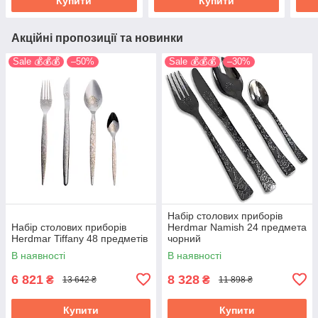
Купити
Купити
Акційні пропозиції та новинки
Sale 💰💰💰
–50%
Sale 💰💰💰
–30%
Набір столових приборів
Набір столових приборів
Herdmar Namish 24 предмета
Herdmar Tiffany 48 предметів
чорний
В наявності
В наявності
6 821
8 328
₴
₴
13 642 ₴
11 898 ₴
Купити
Купити