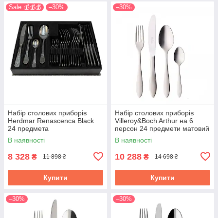
Sale 💰💰💰
–30%
–30%
Набір столових приборів
Набір столових приборів
Herdmar Renascenca Black
Villeroy&Boch Arthur на 6
24 предмета
персон 24 предмети матовий
1263949037
В наявності
В наявності
8 328
10 288
₴
₴
11 898 ₴
14 698 ₴
Купити
Купити
–30%
–30%