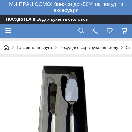
МИ ПРАЦЮЄМО! Знижки до -50% на посуд та
аксесуари
ПОСУД&ТЕХНІКА для кухні та столовой
Товари та послуги
Посуд для сервірування столу
Ст