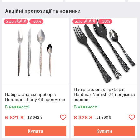
Акційні пропозиції та новинки
Sale 💰💰💰
–50%
Sale 💰💰💰
–30%
Набір столових приборів
Набір столових приборів
Herdmar Namish 24 предмета
Herdmar Tiffany 48 предметів
чорний
В наявності
В наявності
6 821
8 328
₴
₴
13 642 ₴
11 898 ₴
Купити
Купити