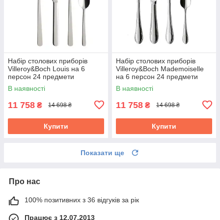
Набір столових приборів
Набір столових приборів
Villeroy&Boch Louis на 6
Villeroy&Boch Mademoiselle
персон 24 предмети
на 6 персон 24 предмети
1264089037
1263599037
В наявності
В наявності
11 758
11 758
₴
₴
14 698 ₴
14 698 ₴
Купити
Купити
Показати ще
Про нас
100% позитивних з 36 відгуків за рік
Працює з 12.07.2013