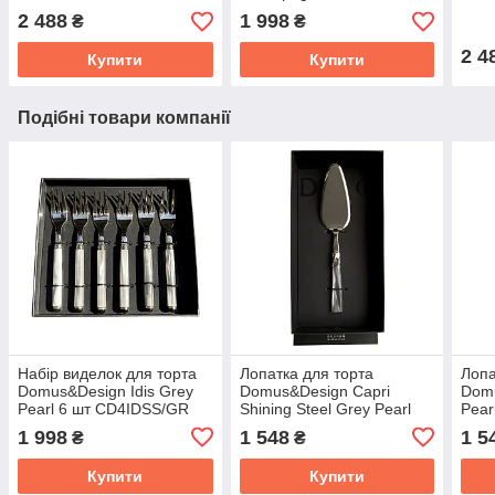
CD4IDSS/CH
2 488
1 998
₴
₴
2 4
Купити
Купити
Подібні товари компанії
Набір виделок для торта
Лопатка для торта
Лопа
Domus&Design Idis Grey
Domus&Design Capri
Domu
Pearl 6 шт CD4IDSS/GR
Shining Steel Grey Pearl
Pear
CD1TCPSS/GR
1 998
1 548
1 5
₴
₴
Купити
Купити