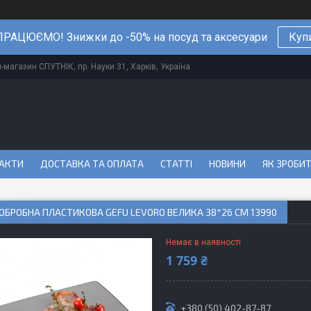
РАЦЮЄМО! Знижки до -50% на посуд та аксесуари
Куп
магазин СПУТНІК, пр. Науки 31, Харків, Україна
АКТИ
ДОСТАВКА ТА ОПЛАТА
СТАТТІ
НОВИНИ
ЯК ЗРОБИ
БРОБНА ПЛАСТИКОВА GEFU LEVORO ВЕЛИКА 38*26 СМ 13990
Немає в наявності
1 759 ₴
+380 (50) 402-87-87