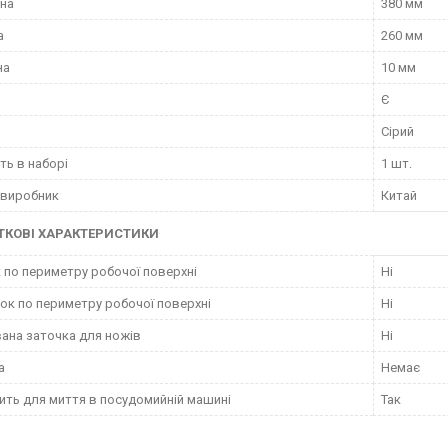
на
380 мм
а
260 мм
на
10 мм
Є
Сірий
сть в наборі
1 шт.
 виробник
Китай
КОВІ ХАРАКТЕРИСТИКИ
 по периметру робочої поверхні
Ні
к по периметру робочої поверхні
Ні
ана заточка для ножів
Ні
а
Немає
ить для миття в посудомийній машині
Так