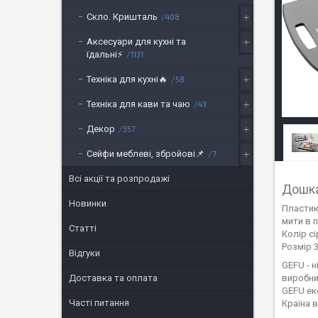
Скло. Кришталь
408
Аксесуари для кухні та
їдальні⚡
1131
Техніка для кухні🔥
58
Техніка для кави та чаю
43
Декор
357
Сейфи меблеві, збройові📌
7
Всі акції та розпродажі
Дошка
Новинки
Пластик
мити в 
Статті
Колір сі
Розмір 3
Відгуки
GEFU - н
Доставка та оплата
виробни
GEFU екс
Часті питання
Країна 