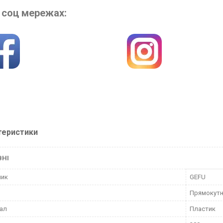
 соц мережах:
теристики
ВНІ
ник
GEFU
Прямокут
ал
Пластик