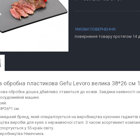
повернення товару протягом 14 
 обробна пластикова Gefu Levoro велика 38*26 см 
ова обробна дошка дбайливо ставиться до ножів. Завдяки наявності си
посудомийній машині.
рий.
8*26*1 см.
імецький бренд, який спеціалізується на виробництва кухонних гаджетів і
цтва виробів для кухні з нержавіючої сталі. З часом асортимент компані
портується у 55 країн світу.
виробництва Німеччина.