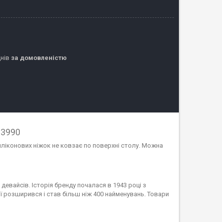
днів
за домовленістю
13990
ліконових ніжок не ковзає по поверхні столу. Можна
 девайсів. Історія бренду почалася в 1943 році з
ї розширився і став більш ніж 400 найменувань. Товари