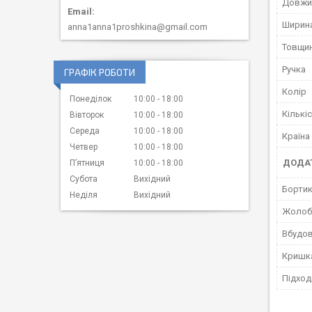
Довжи
Ширин
anna1anna1proshkina@gmail.com
Товщи
Ручка
ГРАФІК РОБОТИ
Колір
Понеділок
10:00
18:00
Кількі
Вівторок
10:00
18:00
Середа
10:00
18:00
Країна
Четвер
10:00
18:00
ДОДАТ
Пʼятниця
10:00
18:00
Субота
Вихідний
Бортик
Неділя
Вихідний
Жолобо
Вбудов
Кришк
Підход