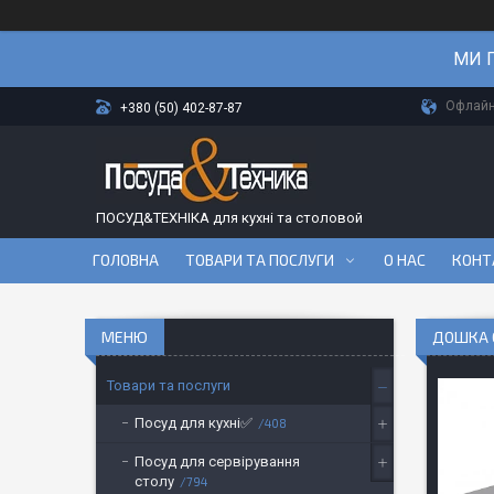
МИ П
Офлайн-
+380 (50) 402-87-87
ПОСУД&ТЕХНІКА для кухні та столовой
ГОЛОВНА
ТОВАРИ ТА ПОСЛУГИ
О НАС
КОНТ
ДОШКА О
Товари та послуги
Посуд для кухні✅
408
Посуд для сервірування
столу
794