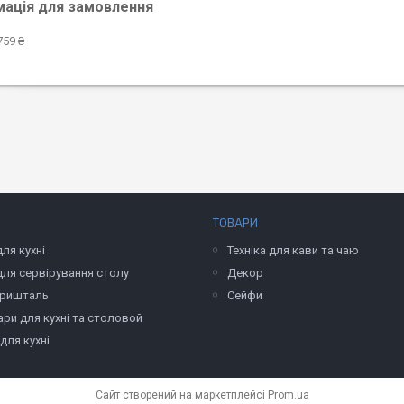
мація для замовлення
759 ₴
ТОВАРИ
ля кухні
Техніка для кави та чаю
для сервірування столу
Декор
Кришталь
Сейфи
ри для кухні та столовой
 для кухні
Сайт створений на маркетплейсі
Prom.ua