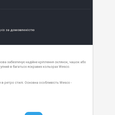
днів
за домовленістю
нова забезпечує надійне кріплення склянок, чашок або
тупний в багатьох яскравих кольорах Wesco.
и в ретро стилі. Основна особливість Wesco -