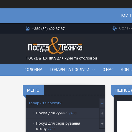
МИ П
Офлайн-
+380 (50) 402-87-87
ПОСУД&ТЕХНІКА для кухні та столовой
ГОЛОВНА
ТОВАРИ ТА ПОСЛУГИ
О НАС
КОНТ
ПІДНОС 
Товари та послуги
Посуд для кухні✅
408
Посуд для сервірування
столу
794