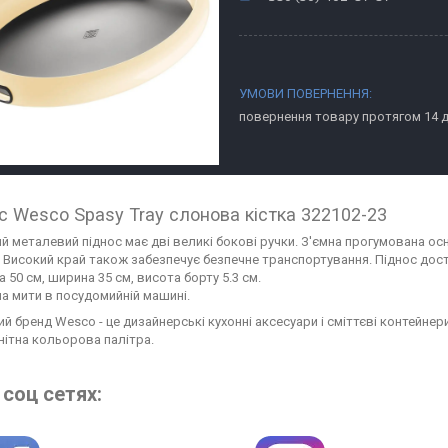
повернення товару протягом 14 
с Wesco Spasy Tray слонова кістка 322102-23
й металевий піднос має дві великі бокові ручки. З'ємна прогумована ос
. Високий край також забезпечує безпечне транспортування. Піднос дос
50 см, ширина 35 см, висота борту 5.3 см.
а мити в посудомийній машині.
ий бренд Wesco - це дизайнерські кухонні аксесуари і сміттєві контейнер
нітна кольорова палітра.
соц сетях: