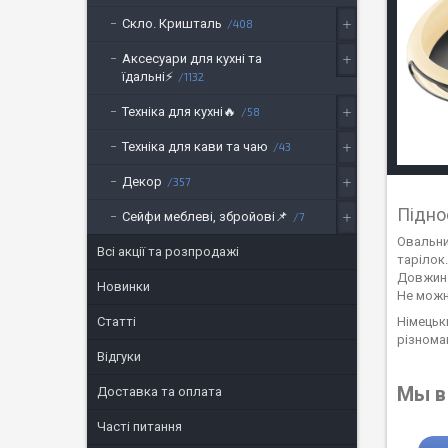
Скло. Кришталь
408
Аксесуари для кухні та
їдальні⚡
1132
Техніка для кухні🔥
58
Техніка для кави та чаю
43
Декор
357
Підно
Сейфи меблеві, збройові📌
7
Овальни
Всі акції та розпродажі
тарілок
Довжина 
Новинки
Не можн
Статті
Німецьк
різнома
Відгуки
Мы в 
Доставка та оплата
Часті питання