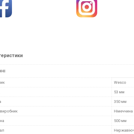
теристики
ВНІ
ник
Wesco
а
53 мм
а
350 мм
 виробник
Німеччина
на
500 мм
ал
Нержавіюч