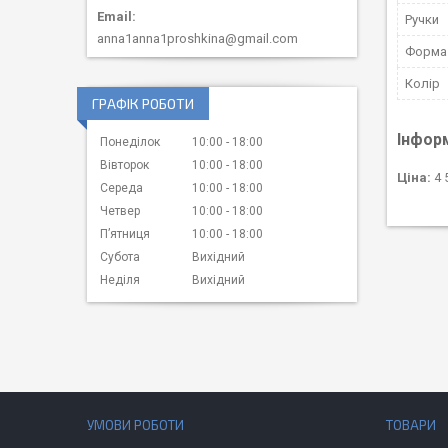
Ручки
anna1anna1proshkina@gmail.com
Форма
Колір
ГРАФІК РОБОТИ
Інфор
Понеділок
10:00
18:00
Вівторок
10:00
18:00
Ціна:
4 
Середа
10:00
18:00
Четвер
10:00
18:00
Пʼятниця
10:00
18:00
Субота
Вихідний
Неділя
Вихідний
УМОВИ РОБОТИ
ТОВАРИ