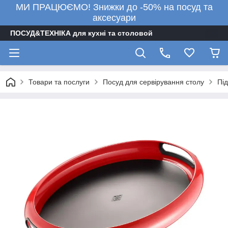
МИ ПРАЦЮЄМО! Знижки до -50% на посуд та
аксесуари
ПОСУД&ТЕХНІКА для кухні та столовой
Товари та послуги
Посуд для сервірування столу
Пі