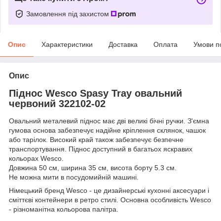
Замовлення під захистом
Опис
Характеристики
Доставка
Оплата
Умови п
Опис
Піднос Wesco Spasy Tray овальний
червоний 322102-02
Овальний металевий піднос має дві великі бічні ручки. З'ємна
гумова основа забезпечує надійне кріплення склянок, чашок
або тарілок. Високий край також забезпечує безпечне
транспортування. Піднос доступний в багатьох яскравих
кольорах Wesco.
Довжина 50 см, ширина 35 см, висота борту 5.3 см.
Не можна мити в посудомийній машині.
Німецький бренд Wesco - це дизайнерські кухонні аксесуари і
сміттєві контейнери в ретро стилі. Основна особливість Wesco
- різноманітна кольорова палітра.