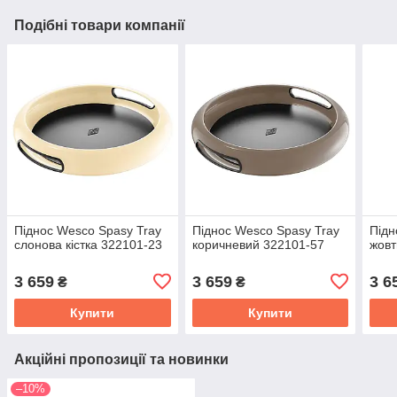
Подібні товари компанії
Піднос Wesco Spasy Tray
Піднос Wesco Spasy Tray
Підн
слонова кістка 322101-23
коричневий 322101-57
жовт
3 659
3 659
3 6
₴
₴
Купити
Купити
Акційні пропозиції та новинки
–10%