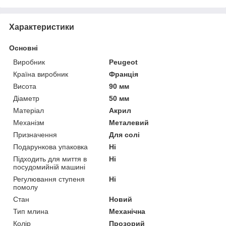
Характеристики
Основні
Виробник
Peugeot
Країна виробник
Франція
Висота
90 мм
Діаметр
50 мм
Матеріал
Акрил
Механізм
Металевий
Призначення
Для солі
Подарункова упаковка
Ні
Підходить для миття в
Ні
посудомийній машині
Регулювання ступеня
Ні
помолу
Стан
Новий
Тип млина
Механічна
Колір
Прозорий