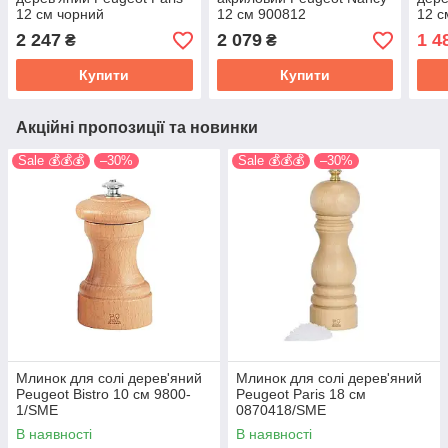
12 см чорний
12 см 900812
12 
1870412/SME
2 247
2 079
1 4
₴
₴
Купити
Купити
Акційні пропозиції та новинки
Sale 💰💰💰
–30%
Sale 💰💰💰
–30%
Млинок для солі дерев'яний
Млинок для солі дерев'яний
Peugeot Bistro 10 см 9800-
Peugeot Paris 18 см
1/SME
0870418/SME
В наявності
В наявності