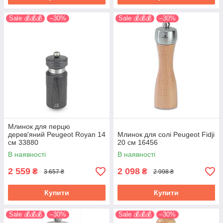
Sale 💰💰💰
–30%
Sale 💰💰💰
–30%
Млинок для перцю
дерев'яний Peugeot Royan 14
Млинок для солі Peugeot Fidji
см 33880
20 см 16456
В наявності
В наявності
2 559
2 098
₴
₴
3 657 ₴
2 998 ₴
Купити
Купити
Sale 💰💰💰
–30%
Sale 💰💰💰
–30%