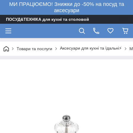
МИ ПРАЦЮЄМО! Знижки до -50% на посуд та
аксесуари
ПОСУД&ТЕХНІКА для кухні та столовой
Аксесуари для кухні та їдальні⚡
Товари та послуги
М