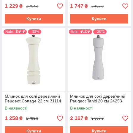
1 229
1 747
₴
₴
1 757 ₴
2 497 ₴
Купити
Купити
Sale 💰💰💰
–30%
Sale 💰💰💰
–30%
Млинок для солі дерев'яний
Млинок для солі дерев'яний
Peugeot Cottage 22 см 31114
Peugeot Tahiti 20 см 24253
В наявності
В наявності
1 258
2 167
₴
₴
1 798 ₴
3 097 ₴
Купити
Купити