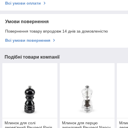
Всі умови оплати
Умови повернення
Повернення товару впродовж 14 днів за домовленістю
Всі умови повернення
Подібні товари компанії
Млинок для солі
Млинок для перцю
Млин
дерев'яний Peugeot Paris
акриловий Peugeot Nancy
дере