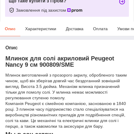
Що таке купити з Пром?
Замовлення під захистом
Опис
Характеристики
Доставка
Оплата
Умови п
Опис
Млинок для солі акриловий Peugeot
Nancy 9 см 900809/SME
Млинок виготовлений з прозорого акрилу, обробленого таким
чином, щоб він зберігав довгий час бездоганний зовнішній
вигляд. Висота 3.5 дюйма. Механізм млинка призначений
тільки для помолу солі. У млинка немає можливості
регулювання ступеню помолу.
Компанія Peugeot є сімейною компанією, заснованою в 1840
році. З плином часу підприємство стало спеціалізуватися на
виробництві різноманітних приладів для подрібнення спецій,
солі та кави. Це механічні та електричні млинки для солі і
перцю, а також кавомолки та аксесуари для бару.